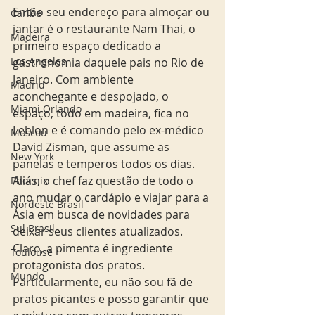
Então seu endereço para almoçar ou 
Caribe
jantar é o restaurante Nam Thai, o 
Madeira
primeiro espaço dedicado a 
Los Angeles
gastronomia daquele pais no Rio de 
Janeiro. Com ambiente 
Madrid
aconchegante e despojado, o 
Miami Orlando
espaço, todo em madeira, fica no 
Leblon e é comando pelo ex-médico 
Moscou
David Zisman, que assume as 
New York
panelas e temperos todos os dias. 
Aliás, o chef faz questão de todo o 
Phoenix
ano mudar o cardápio e viajar para a 
Nordeste Brasil
Ásia em busca de novidades para 
Sul Brasil
deixar seus clientes atualizados. 
Claro, a pimenta é ingrediente 
Toulouse
protagonista dos pratos. 
Mundo
Particularmente, eu não sou fã de 
pratos picantes e posso garantir que 