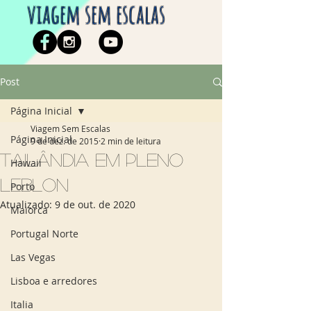
viagem sem escalas
Post
Página Inicial
Viagem Sem Escalas
Página Inicial
9 de dez. de 2015
2 min de leitura
Tailândia em pleno
Hawaii
Leblon
Porto
Atualizado:
9 de out. de 2020
Maiorca
Portugal Norte
Las Vegas
Lisboa e arredores
Italia