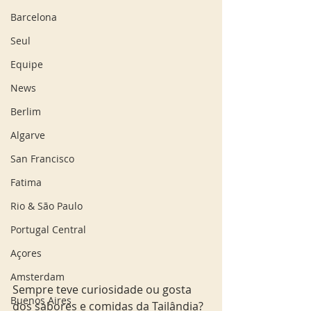
Barcelona
Seul
Equipe
News
Berlim
Algarve
San Francisco
Fatima
Rio & São Paulo
Portugal Central
Açores
Amsterdam
Sempre teve curiosidade ou gosta 
Buenos Aires
dos sabores e comidas da Tailândia? 