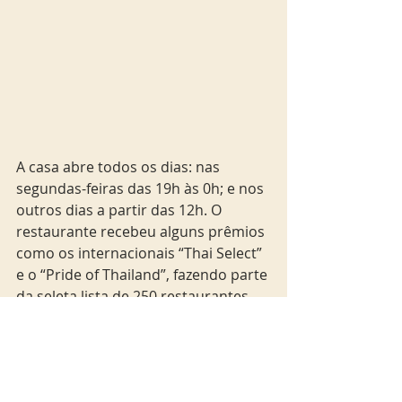
A casa abre todos os dias: nas 
segundas-feiras das 19h às 0h; e nos 
outros dias a partir das 12h. O 
restaurante recebeu alguns prêmios 
como os internacionais “Thai Select” 
e o “Pride of Thailand”, fazendo parte 
da seleta lista de 250 restaurantes 
ao redor do mundo com selo de 
autenticidade de produtos made in 
Thailand.Também já foi eleito como 
melhor restaurante asiático da 