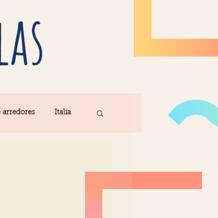
las
e arredores
Italia
Fatima
ribe
Madeira