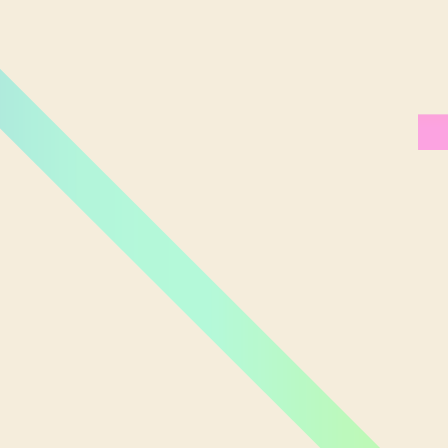
Miami Orlando
Moscou
New York
Phoenix