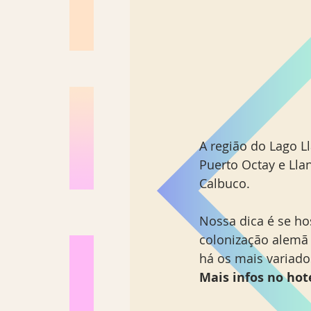
A região do Lago Ll
Puerto Octay e Lla
Calbuco. 
Nossa dica é se h
colonização alemã 
há os mais variado
Mais infos no ho