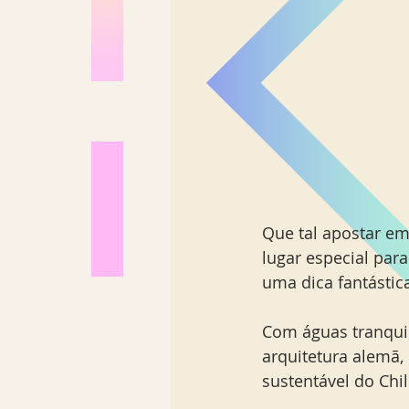
Que tal apostar e
lugar especial par
uma dica fantástica
Com águas tranquil
arquitetura alemã,
sustentável do Chile