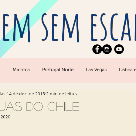
em sem esca
o
Maiorca
Portugal Norte
Las Vegas
Lisboa 
las
14 de dez. de 2015
2 min de leitura
pe
News
Berlim
Algarve
San Francisco
uas do Chile
 2020
Central
Açores
Amsterdam
Buenos Aires
Ca