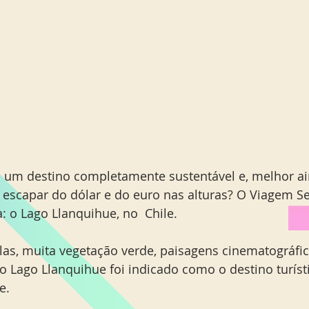
m um destino completamente sustentável e, melhor a
a escapar do dólar e do euro nas alturas? O Viagem Se
: o Lago Llanquihue, no  Chile.  
as, muita vegetação verde, paisagens cinematográfic
 o Lago Llanquihue foi indicado como o destino turíst
.  