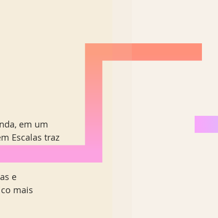
inda, em um 
m Escalas traz 
as e 
ico mais 