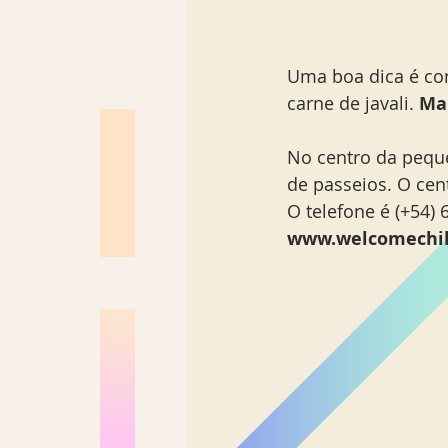
Uma boa dica é con
carne de javali. 
Mai
No centro da peque
de passeios. O cen
O telefone é (+54) 
www.welcomechil