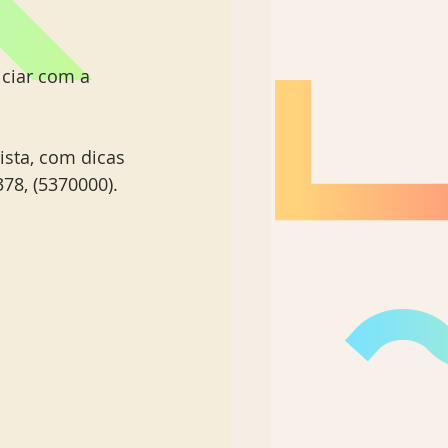
ciar com a 
sta, com dicas 
78, (5370000). 