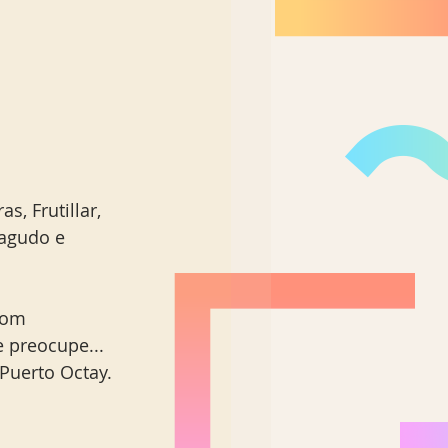
, Frutillar, 
agudo e 
com 
 preocupe... 
Puerto Octay. 