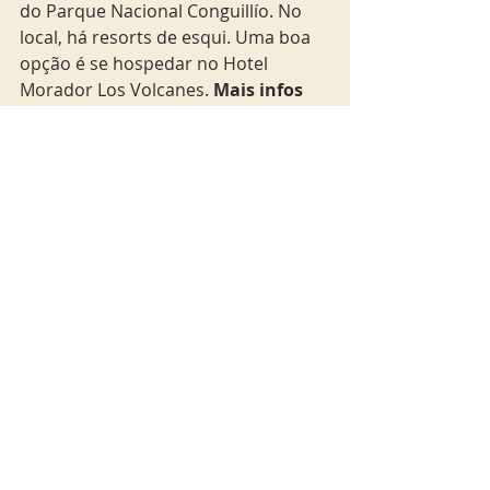
do Parque Nacional Conguillío. No 
local, há resorts de esqui. Uma boa 
opção é se hospedar no Hotel 
Morador Los Volcanes. 
Mais infos 
no site 
http://www.miradorlosvolcanes.co
m/br/resortspa/actividades/index.
shtml
chile
Mundo