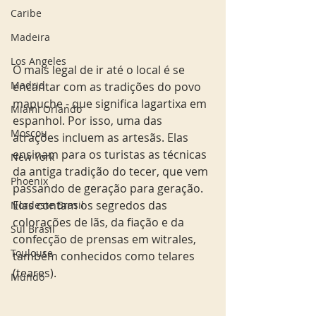
Caribe
Madeira
Los Angeles
O mais legal de ir até o local é se 
Madrid
encantar com as tradições do povo 
mapuche - que significa lagartixa em 
Miami Orlando
espanhol. Por isso, uma das 
Moscou
atrações incluem as artesãs. Elas 
ensinam para os turistas as técnicas 
New York
da antiga tradição do tecer, que vem 
Phoenix
passando de geração para geração. 
Elas contam os segredos das 
Nordeste Brasil
colorações de lãs, da fiação e da 
Sul Brasil
confecção de prensas em witrales, 
Toulouse
também conhecidos como telares 
(teares). 
Mundo