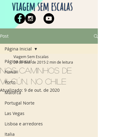
viagem sem escalas
Post
Página Inicial
Viagem Sem Escalas
Página Inicial
20 de dez. de 2015
2 min de leitura
Nos caminhos de
Hawaii
Vilcún, no Chile
Porto
Atualizado:
9 de out. de 2020
Maiorca
Portugal Norte
Las Vegas
Lisboa e arredores
Italia