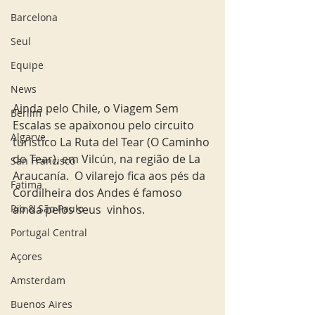
Barcelona
Seul
Equipe
News
Ainda pelo Chile, o Viagem Sem 
Berlim
Escalas se apaixonou pelo circuito 
Algarve
turístico La Ruta del Tear (O Caminho 
do Tear), em Vilcún, na região de La 
San Francisco
Araucanía.  O vilarejo fica aos pés da 
Fatima
Cordilheira dos Andes é famoso 
Rio & São Paulo
ainda pelos seus  vinhos.   
Portugal Central
Açores
Amsterdam
Buenos Aires