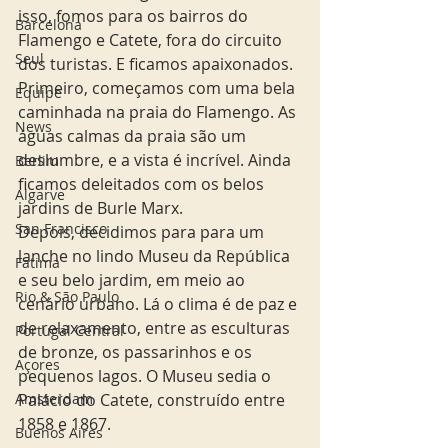
isso, fomos para os bairros do 
Barcelona
Flamengo e Catete, fora do circuito 
Seul
dos turistas. E ficamos apaixonados. 
Primeiro, começamos com uma bela 
Equipe
caminhada na praia do Flamengo. As 
News
águas calmas da praia são um 
deslumbre, e a vista é incrível. Ainda 
Berlim
ficamos deleitados com os belos 
Algarve
jardins de Burle Marx.  
San Francisco
Depois, decidimos para para um 
lanche no lindo Museu da República 
Fatima
e seu belo jardim, em meio ao 
Rio & São Paulo
cenário urbano. Lá o clima é de paz e 
de relaxamento, entre as esculturas 
Portugal Central
de bronze, os passarinhos e os 
Açores
pequenos lagos. O Museu sedia o  
Amsterdam
Palácio do Catete, construído entre 
1858 e 1867. 
Buenos Aires