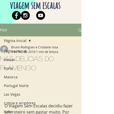
viagem sem escalas
Post
Página Inicial
Bruno Rodrigues e Cristiane rosa
Página Inicial
4 de fev. de 2016
1 min de leitura
Nas delícias do
Hawaii
Flamengo
Porto
Maiorca
Portugal Norte
Las Vegas
Lisboa e arredores
O Viagem Sem Escalas decidiu fazer 
Italia
um roteiro sem gastar muito. Por 