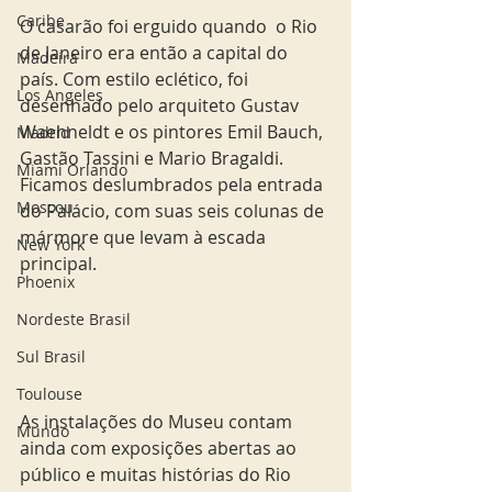
Caribe
O casarão foi erguido quando  o Rio 
de Janeiro era então a capital do 
Madeira
país. Com estilo eclético, foi 
Los Angeles
desenhado pelo arquiteto Gustav 
Waehneldt e os pintores Emil Bauch, 
Madrid
Gastão Tassini e Mario Bragaldi. 
Miami Orlando
Ficamos deslumbrados pela entrada 
Moscou
do Palácio, com suas seis colunas de 
mármore que levam à escada 
New York
principal.  
Phoenix
Nordeste Brasil
Sul Brasil
Toulouse
As instalações do Museu contam 
Mundo
ainda com exposições abertas ao 
público e muitas histórias do Rio 