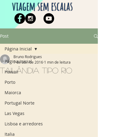
viagem sem escalas
Post
Página Inicial
Bruno Rodrigues
Página Inicial
7 de abr. de 2016
1 min de leitura
Tailândia tipo Rio
Hawaii
Porto
Maiorca
Portugal Norte
Las Vegas
Lisboa e arredores
Italia