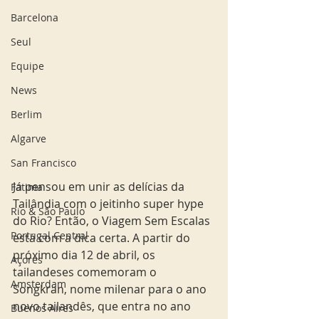
Barcelona
Seul
Equipe
News
Berlim
Algarve
San Francisco
Já pensou em unir as delícias da 
Fatima
Tailândia com o jeitinho super hype 
Rio & São Paulo
do Rio? Então, o Viagem Sem Escalas 
Portugal Central
está com a dica certa. A partir do 
próximo dia 12 de abril, os 
Açores
tailandeses comemoram o 
Amsterdam
Songkran, nome milenar para o ano 
novo tailandês, que entra no ano 
Buenos Aires