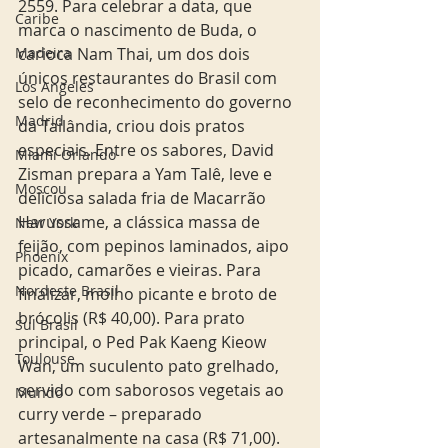
2559. Para celebrar a data, que 
Caribe
marca o nascimento de Buda, o 
Madeira
carioca Nam Thai, um dos dois 
únicos restaurantes do Brasil com 
Los Angeles
selo de reconhecimento do governo 
Madrid
da Tailândia, criou dois pratos 
especiais. Entre os sabores, David 
Miami Orlando
Zisman prepara a Yam Talê, leve e 
Moscou
deliciosa salada fria de Macarrão 
Harussame, a clássica massa de 
New York
feijão, com pepinos laminados, aipo 
Phoenix
picado, camarões e vieiras. Para 
Nordeste Brasil
finalizar, molho picante e broto de 
brócolis (R$ 40,00). Para prato 
Sul Brasil
principal, o Ped Pak Kaeng Kieow 
Toulouse
Wan, um suculento pato grelhado, 
servido com saborosos vegetais ao 
Mundo
curry verde – preparado 
artesanalmente na casa (R$ 71,00). 