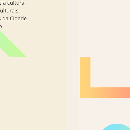
la cultura 
lturais, 
s da Cidade 
o