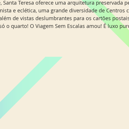
e, Santa Teresa oferece uma arquitetura preservada pe
ista e eclética, uma grande diversidade de Centros cu
 além de vistas deslumbrantes para os cartões postai
só o quarto! O Viagem Sem Escalas amou! É luxo pur