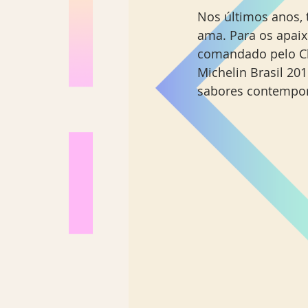
Nos últimos anos, 
ama. Para os apaix
comandado pelo Che
Michelin Brasil 20
sabores contempor