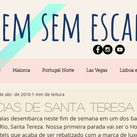
em sem esca
o
Maiorca
Portugal Norte
Las Vegas
Lisboa 
de abr. de 2016
1 min de leitura
pe
News
Berlim
Algarve
San Francisco
cias de Santa Teresa
las desembarca neste fim de semana em um dos bai
Central
Açores
Amsterdam
Buenos Aires
Ca
io, Santa Tereza. Nossa primeira parada vai ser o Ho
tels que acaba de ser rebatizado com a marca de lux