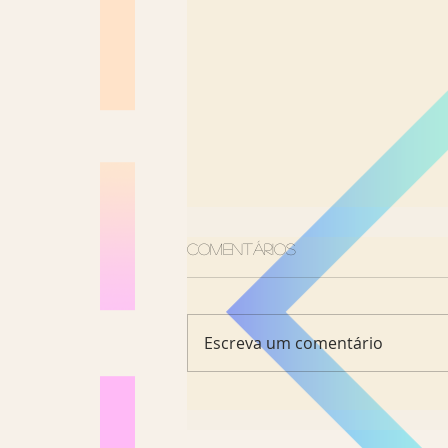
Comentários
Escreva um comentário
Museu do Douro: a visita
imperdível para entende
a história do vinho