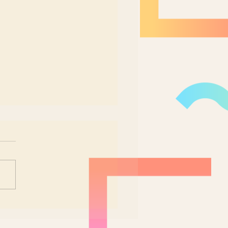
tas & Pratos: um dos
hores restaurantes
Douro para viver a