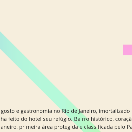
Miami Orlando
Moscou
New York
Phoenix
gosto e gastronomia no Rio de Janeiro, imortalizado
a feito do hotel seu refúgio. Bairro histórico, coraç
 Janeiro, primeira área protegida e classificada pelo P