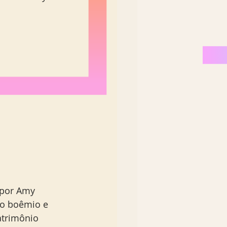
Nordeste Brasil
 por Amy 
ão boêmio e 
atrimônio 