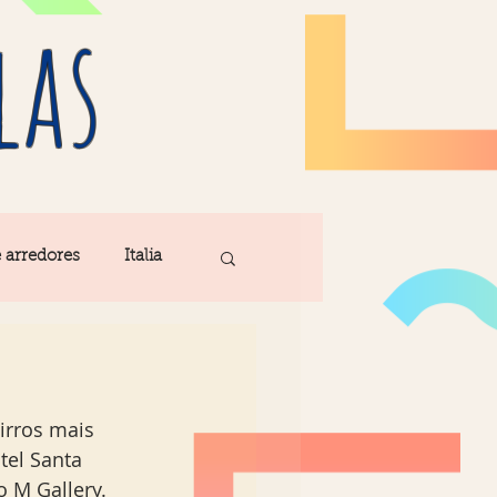
las
e arredores
Italia
Fatima
rros mais 
ribe
Madeira
tel Santa 
o M Gallery.