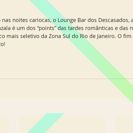
nas noites cariocas, o Lounge Bar dos Descasados, a
nzala é um dos “points” das tardes românticas e das n
o mais seletivo da Zona Sul do Rio de Janeiro. O fi
to!