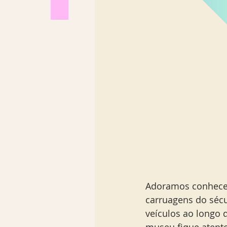
Adoramos conhecer
carruagens do sécul
veículos ao longo 
museu fique atento