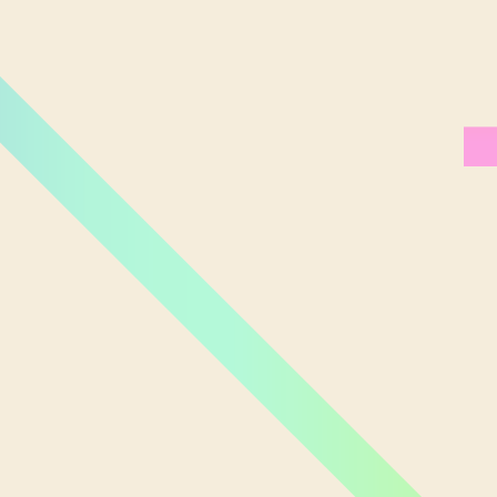
Miami Orlando
Moscou
New York
Phoenix