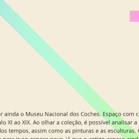
 ainda o Museu Nacional dos Coches. Espaço com c
o XI ao XIX. Ao olhar a coleção, é possível analisar a
dos tempos, assim como as pinturas e as esculturas. 
 para ir no espaço novo, já que o antigo espaço ainda