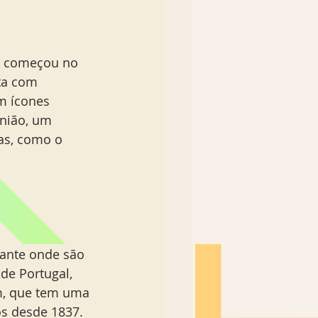
o começou no 
ta com 
m ícones 
nião, um 
as, como o 
rante onde são 
 de Portugal, 
m, que tem uma 
tos desde 1837. 