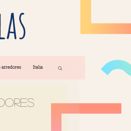
las
e arredores
Italia
Fatima
edores
ribe
Madeira