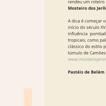
rendeu um roteiro 
Mosteiro dos Jer
A dica é começar o
início do século X
influência  pombali
tropicais, como pa
clássico do estilo 
túmulo de Camões e
www.mosteirojero
Pastéis de Belém 