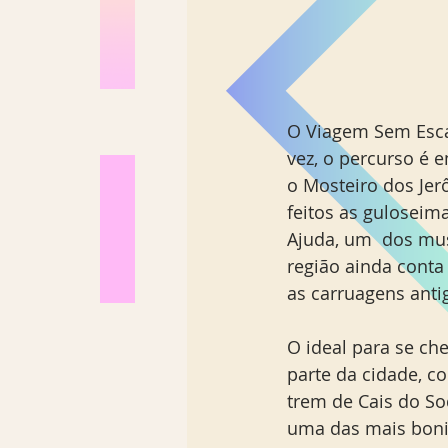
O Viagem Sem Escal
vez, o percurso é 
o Mosteiro dos Jerô
feitos as guloseima
Ajuda, um  dos mus
região ainda cont
as carruagens anti
O ideal para se ch
parte da cidade, c
trem de Cais do So
uma das mais bonita