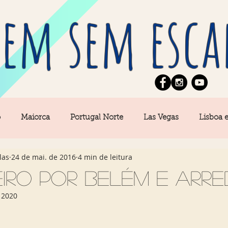
em sem esca
o
Maiorca
Portugal Norte
Las Vegas
Lisboa 
las
24 de mai. de 2016
4 min de leitura
pe
News
Berlim
Algarve
San Francisco
iro por Belém e arr
 2020
Central
Açores
Amsterdam
Buenos Aires
Ca