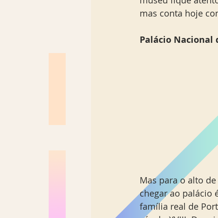
mas conta hoje com
Palácio Nacional 
Mas para o alto de
chegar ao palácio é
família real de Po