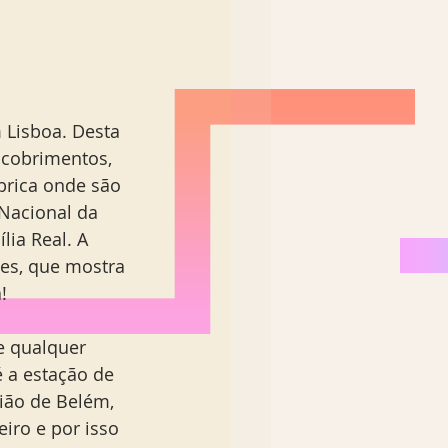
 Lisboa. Desta 
scobrimentos, 
brica onde são 
 Nacional da 
ia Real. A 
es, que mostra 
! 
e qualquer 
 a estação de 
ião de Belém, 
iro e por isso 