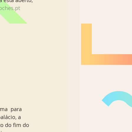
ches.pt 
rma  para 
lácio, a 
o do fim do 