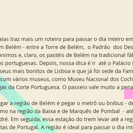
as traz mais um roteiro para passar o dia inteiro em
em Belém - entre a Torre de Belém,  o Padrão  dos De
nimos e, claro, os pastéis de Belém na tradicional fá
s portuguesas. Depois, nossa dica é ir  até o Palácio
eus mais bonitos de Lisboa e que já foi sede da Famíl
a com vários museus, como Museu Nacional dos Coch
gas da Corte Portuguesa. O passeio vale muito a pena
egar a região de Belém é pegar o metrô ou ônibus - d
omo na região da Baixa e de Marquês de Pombal  - até
dré. Em seguida, essa estação do trem levar até a reg
s de Portugal. A região é ideal para passar o dia inte