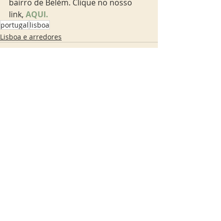
bairro de Belém. Clique no nosso 
link, 
AQUI.
portugal
lisboa
Lisboa e arredores
Posts Relacionados
Ver tudo