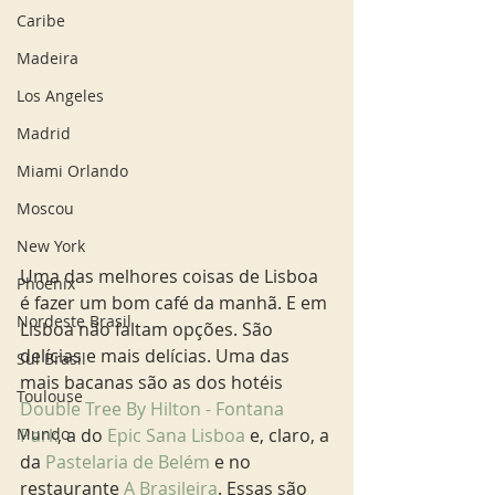
Caribe
Madeira
Los Angeles
Madrid
Miami Orlando
Moscou
New York
Uma das melhores coisas de Lisboa 
Phoenix
é fazer um bom café da manhã. E em 
Nordeste Brasil
Lisboa não faltam opções. São 
delícias e mais delícias. Uma das 
Sul Brasil
mais bacanas são as dos hotéis 
Toulouse
Double Tree By Hilton - Fontana 
Mundo
Park
, a do 
Epic Sana Lisboa
 e, claro, a 
da 
Pastelaria de Belém 
e no 
restaurante 
A Brasileira
. Essas são 