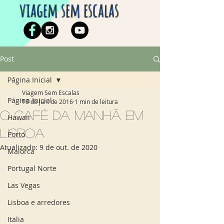
viagem sem escalas
Post
Página Inicial
Viagem Sem Escalas
Página Inicial
15 de jun. de 2016
1 min de leitura
O Café da Manhã em
Hawaii
Lisboa
Porto
Atualizado:
9 de out. de 2020
Maiorca
Portugal Norte
Las Vegas
Lisboa e arredores
Italia