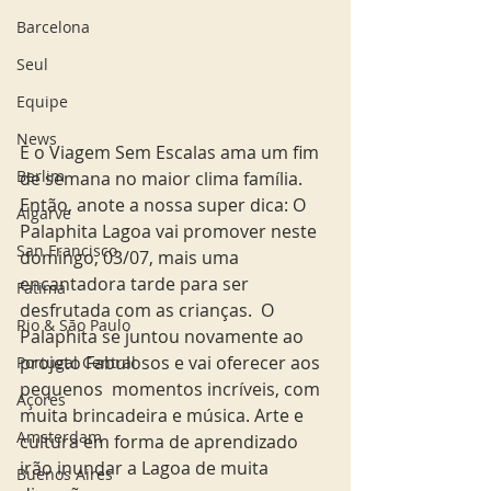
Barcelona
Seul
Equipe
News
E o Viagem Sem Escalas ama um fim 
Berlim
de semana no maior clima família. 
Então, anote a nossa super dica: O 
Algarve
Palaphita Lagoa vai promover neste 
San Francisco
domingo, 03/07, mais uma 
encantadora tarde para ser 
Fatima
desfrutada com as crianças.  O 
Rio & São Paulo
Palaphita se juntou novamente ao 
projeto Fabulosos e vai oferecer aos 
Portugal Central
pequenos  momentos incríveis, com 
Açores
muita brincadeira e música. Arte e 
Amsterdam
cultura em forma de aprendizado 
irão inundar a Lagoa de muita 
Buenos Aires