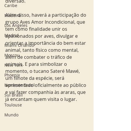
diversão.
Caribe
Além disso, haverá a participação do 
Madeira
grupo Aves Amor Incondicional, que 
Los Angeles
tem como finalidade unir os 
Madrid
apaixonados por aves, divulgar e 
orientar a importância do bem estar 
Miami Orlando
animal, tanto físico como mental, 
Moscou
além de combater o tráfico de 
animais. E para simbolizar o 
New York
momento, o tucano Sateré Mawé, 
Phoenix
um filhote da espécie, será 
apresentado oficialmente ao público 
Nordeste Brasil
e vai fazer companhia às araras, que 
Sul Brasil
já encantam quem visita o lugar.
Toulouse
Mundo