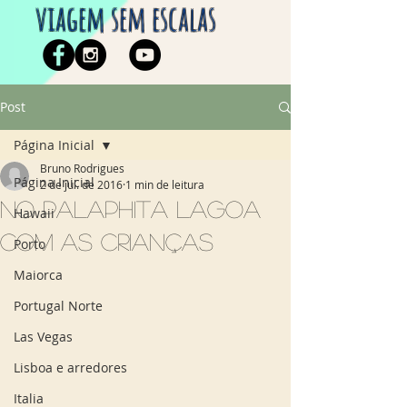
viagem sem escalas
Post
Página Inicial
Bruno Rodrigues
Página Inicial
2 de jul. de 2016
1 min de leitura
No Palaphita Lagoa
Hawaii
com as crianças
Porto
Maiorca
Portugal Norte
Las Vegas
Lisboa e arredores
Italia