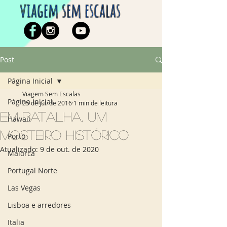
viagem sem escalas
Post
Página Inicial
Viagem Sem Escalas
Página Inicial
25 de jul. de 2016
1 min de leitura
Em Batalha, um
Hawaii
mosteiro histórico
Porto
Atualizado:
9 de out. de 2020
Maiorca
Portugal Norte
Las Vegas
Lisboa e arredores
Italia