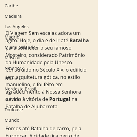
Caribe
Madeira
Los Angeles
O Viagem Sem escalas adora um 
Madrid
agito. Hoje, o dia é de ir até
 Batalha
Miami Orlando
para conhecer o seu famoso 
Mosteiro, considerado Patrimônio 
Moscou
da Humanidade pela Unesco. 
New York
Construído no Século XIV, o edifício 
tem arquitetura gótica, no estilo 
Phoenix
manuelino, e foi feito em 
Nordeste Brasil
agradecimento à Nossa Senhora 
devido à vitória de 
Portugal
 na 
Sul Brasil
Batalha de Aljubarrota. 
Toulouse
Mundo
Fomos até Batalha de carro, pela 
Europcar. A cidade fica perto de 