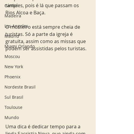
simples, pois é lá que passam os 
Caribe
Rios Alcoa e Baça. 
Madeira
Los Angeles
O mosteiro está sempre cheia de 
turistas. Só a parte da igreja é 
Madrid
gratuita, assim como as missas que 
Miami Orlando
podem ser assistidas pelos turistas.
Moscou
New York
Phoenix
Nordeste Brasil
Sul Brasil
Toulouse
Mundo
Uma dica é dedicar tempo para a 
linda Sacristia Nova, que ainda com 