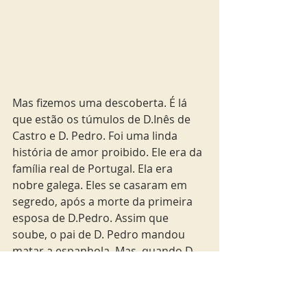
Mas fizemos uma descoberta. É lá 
que estão os túmulos de D.Inês de 
Castro e D. Pedro. Foi uma linda 
história de amor proibido. Ele era da 
família real de Portugal. Ela era 
nobre galega. Eles se casaram em 
segredo, após a morte da primeira 
esposa de D.Pedro. Assim que 
soube, o pai de D. Pedro mandou 
matar a espanhola. Mas, quando D. 
Pedro assumiu o trono mandou 
colocar o túmulo da amada na igreja 
e determinou que se tornasse 