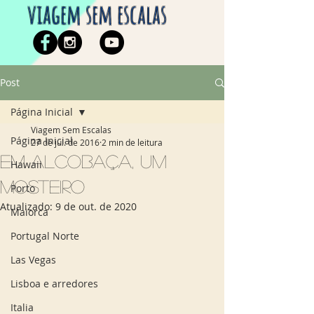
viagem sem escalas
Post
Página Inicial
Viagem Sem Escalas
Página Inicial
27 de jul. de 2016
2 min de leitura
Em Alcobaça, um
Hawaii
mosteiro
Porto
Atualizado:
9 de out. de 2020
Maiorca
Portugal Norte
Las Vegas
Lisboa e arredores
Italia