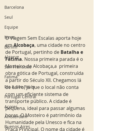
Barcelona
Seul
Equipe
News
O Viagem Sem Escalas aporta hoje 
em 
Alcobaça
, uma cidade no centro 
Berlim
de Portugal, pertinho de 
Batalha e 
Algarve
Fátima
. Nossa primeira parada é o 
Mosteiro de Alcobaça,a  primeira 
San Francisco
obra gótica de Portugal, construída 
Fatima
a partir do Século XII. Chegamos lá 
Rio & São Paulo
de carro, já que o local não conta 
com um eficiente sistema de 
Portugal Central
transporte público. A cidade é 
Açores
pequena, ideal para passar algumas 
horas. O Mosteiro é patrimônio da 
Amsterdam
Humanidade pela Unesco e fica na 
Buenos Aires
Praça Principal. O nome da cidade é 