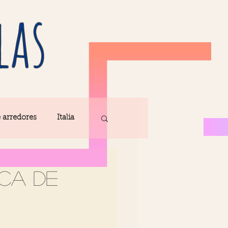
las
e arredores
Italia
Fatima
ica de
ribe
Madeira