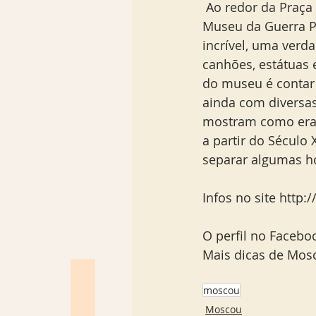
 Ao redor da Praça Vermelha, também não faltam opções. A dica de hoje é visitar o 
Los Angeles
Madrid
Museu da Guerra Pa
incrível, uma verd
canhões, estátuas e
Sul Brasil
do museu é contar
ainda com diversas
mostram como era o
a partir do Século
separar algumas hor
Infos no site http
O perfil no Faceb
Mais dicas de Mosc
moscou
Moscou