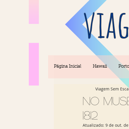
viag
Página Inicial
Hawaii
Port
Viagem Sem Esca
Barcelona
Seul
Equi
No Muse
1812
Rio & São Paulo
Portugal 
Atualizado:
9 de out. de