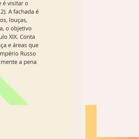
Nordeste Brasil
2). A fachada é 
s, louças, 
, o objetivo 
o XIX. Conta 
ça e áreas que 
Império Russo 
almente a pena 