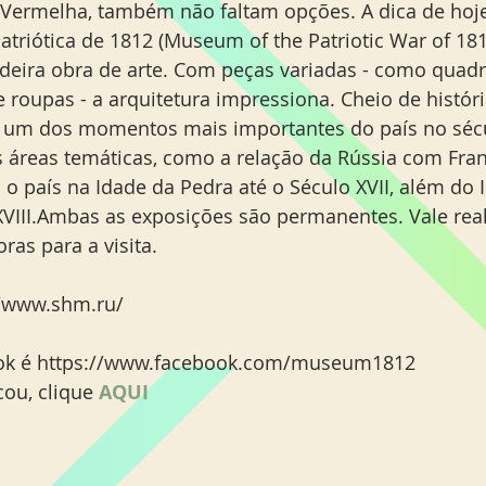
Miami Orlando
Moscou
New York
Phoenix
triótica de 1812 (Museum of the Patriotic War of 181
adeira obra de arte. Com peças variadas - como quadro
 roupas - a arquitetura impressiona. Cheio de história
 um dos momentos mais importantes do país no sécul
 áreas temáticas, como a relação da Rússia com Fran
 país na Idade da Pedra até o Século XVII, além do 
 XVIII.Ambas as exposições são permanentes. Vale re
as para a visita. 
://www.shm.ru/
ook é https://www.facebook.com/museum1812
ou, clique 
AQUI