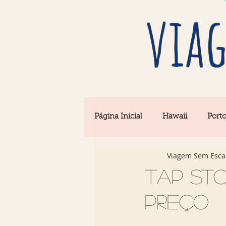
viag
Página Inicial
Hawaii
Port
Viagem Sem Esca
Barcelona
Seul
Equi
TAP Sto
preço
Rio & São Paulo
Portugal 