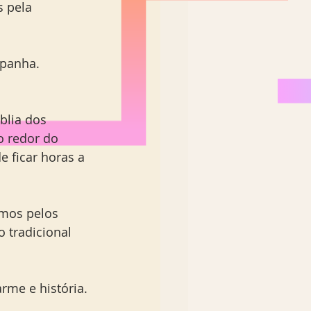
 pela 
panha.  
blia dos 
o redor do 
e ficar horas a 
mos pelos 
 tradicional 
rme e história. 