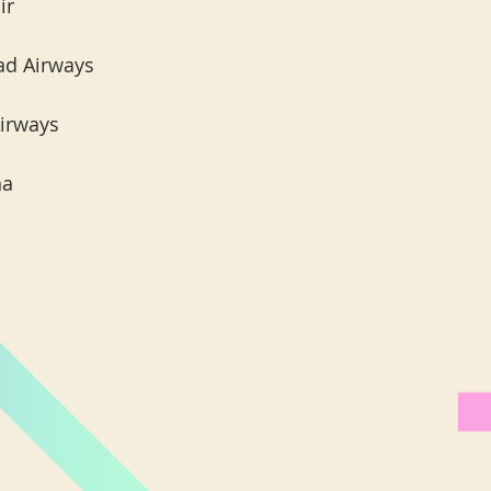
ir
iad Airways
irways 
na