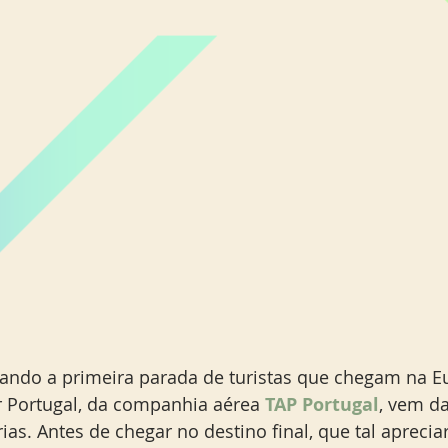
Miami Orlando
Moscou
New York
Phoenix
ando a primeira parada de turistas que chegam na E
 Portugal, da companhia aérea 
TAP Portugal
, vem d
rias. Antes de chegar no destino final, que tal aprecia