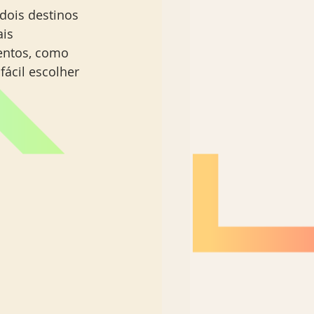
dois destinos 
is 
entos, como 
ácil escolher 