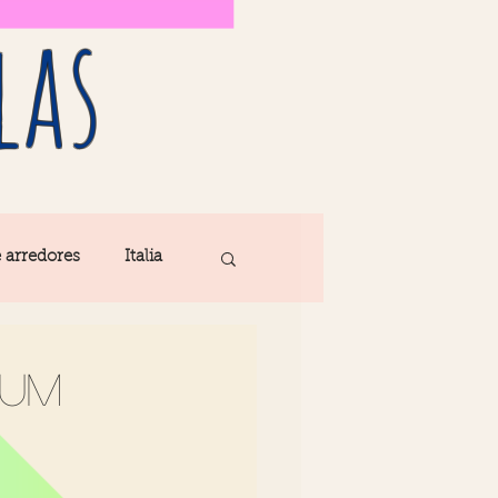
las
e arredores
Italia
Fatima
 um
ribe
Madeira