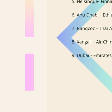
5. Helsinque- Finna
6. Abu Dhabi - Eth
7. Banqcoc - Thai A
8. Xangai  - Air Chi
9. Dubai - Emirates