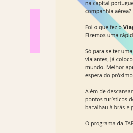
na capital portugu
companhia aérea?
Foi o que fez o 
Via
Fizemos uma rápida
Só para se ter uma 
viajantes, já colo
mundo. Melhor apro
espera do próximo
Além de descansar
pontos turísticos d
bacalhau à brás e
O programa da TAP 