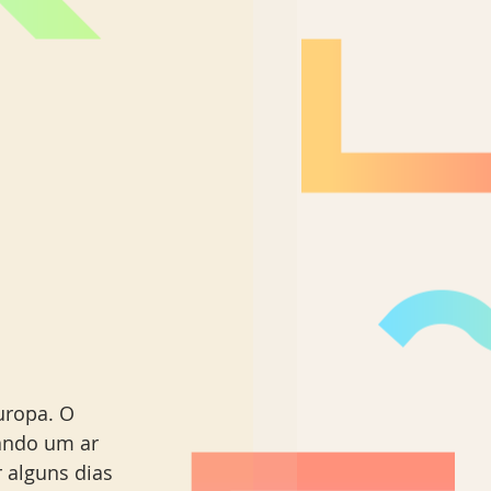
Nordeste Brasil
uropa. O 
ando um ar 
r alguns dias 