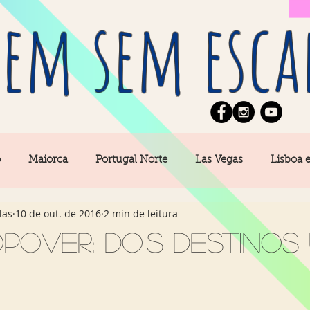
em sem esca
o
Maiorca
Portugal Norte
Las Vegas
Lisboa 
las
10 de out. de 2016
2 min de leitura
pe
News
Berlim
Algarve
San Francisco
pover: dois destinos
Central
Açores
Amsterdam
Buenos Aires
Ca