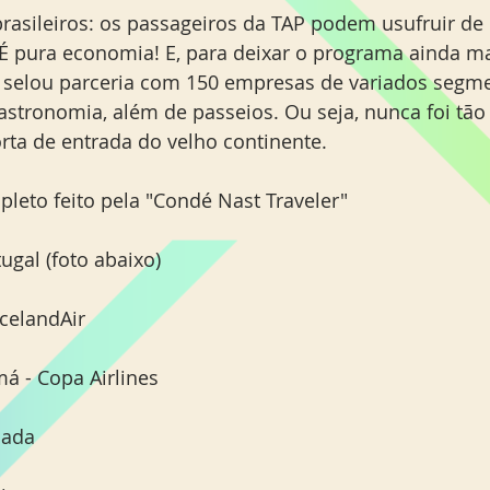
brasileiros: os passageiros da TAP podem usufruir de 
É pura economia! E, para deixar o programa ainda ma
P selou parceria com 150 empresas de variados segm
stronomia, além de passeios. Ou seja, nunca foi tão f
ta de entrada do velho continente.
pleto feito pela "Condé Nast Traveler"
tugal (foto abaixo)
IcelandAir
á - Copa Airlines
nada