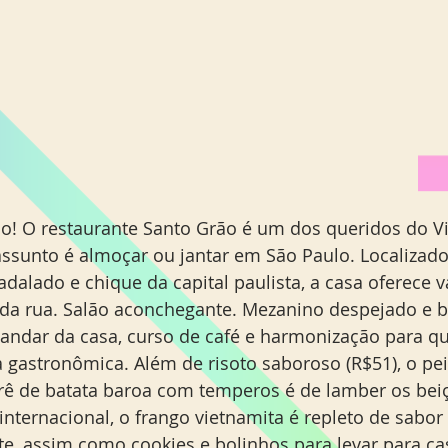
lo! O restaurante Santo Grão é um dos queridos do 
ssunto é almoçar ou jantar em São Paulo. Localizado
adalado e chique da capital paulista, a casa oferece 
 da rua. Salão aconchegante. Mezanino despejado e b
andar da casa, curso de café e harmonização para q
 gastronômica. Além de risoto saboroso (R$51), o pei
 de batata baroa com temperos é de lamber os beiço
internacional, o frango vietnamita é repleto de sabor
rte, assim como cookies e bolinhos para levar para ca