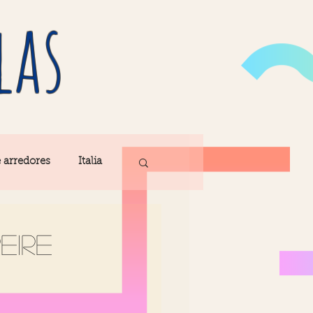
las
e arredores
Italia
Fatima
eire
ribe
Madeira