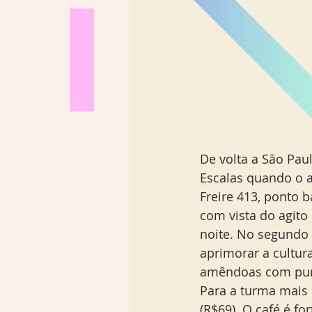
De volta a São Pau
Escalas quando o a
Freire 413, ponto b
com vista do agito
noite. No segundo 
aprimorar a cultura
amêndoas com purê
Para a turma mais 
(R$69). O café é fo