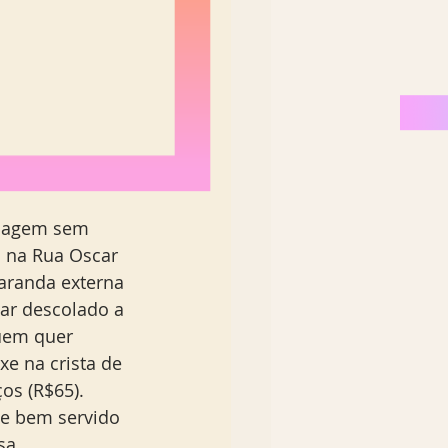
Viagem sem 
 na Rua Oscar 
varanda externa 
ar descolado a 
uem quer 
xe na crista de 
s (R$65). 
 e bem servido 
sa.