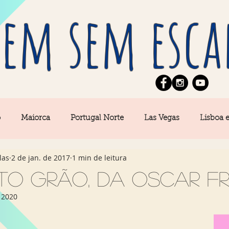
em sem esca
o
Maiorca
Portugal Norte
Las Vegas
Lisboa 
las
2 de jan. de 2017
1 min de leitura
pe
News
Berlim
Algarve
San Francisco
o Grão, da Oscar Fr
 2020
Central
Açores
Amsterdam
Buenos Aires
Ca