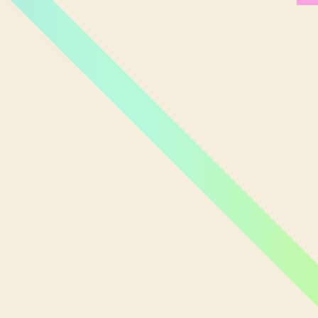
Miami Orlando
Moscou
New York
Phoenix