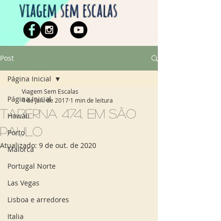
viagem sem escalas
Post
Página Inicial
Viagem Sem Escalas
Página Inicial
4 de jan. de 2017
1 min de leitura
Taberna 474, em São
Hawaii
Paulo
Porto
Atualizado:
9 de out. de 2020
Maiorca
Portugal Norte
Las Vegas
Lisboa e arredores
Italia