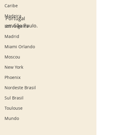
Caribe
Madeira
Portugal
em São Paulo.
Los Angeles
Madrid
Miami Orlando
Moscou
New York
Phoenix
Nordeste Brasil
Sul Brasil
Toulouse
Mundo