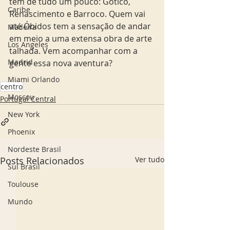
tem de tudo um pouco: Gótico, 
Caribe
Renascimento e Barroco. Quem vai 
até Óbidos tem a sensação de andar 
Madeira
em meio a uma extensa obra de arte 
Los Angeles
talhada. Vem acompanhar com a 
Madrid
gente essa nova aventura? 
Miami Orlando
centro
Moscou
Portugal Central
New York
Phoenix
Nordeste Brasil
Posts Relacionados
Ver tudo
Sul Brasil
Toulouse
Mundo