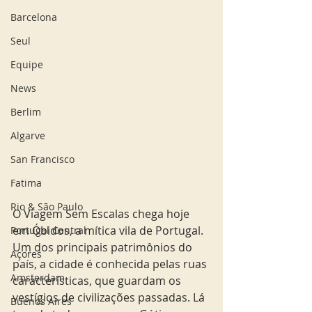
Barcelona
Seul
Equipe
News
Berlim
Algarve
San Francisco
Fatima
Rio & São Paulo
O Viagem Sem Escalas chega hoje 
em Óbidos, a mítica vila de Portugal. 
Portugal Central
Um dos principais patrimônios do 
Açores
país, a cidade é conhecida pelas ruas 
Amsterdam
características, que guardam os 
vestígios de civilizações passadas. Lá 
Buenos Aires