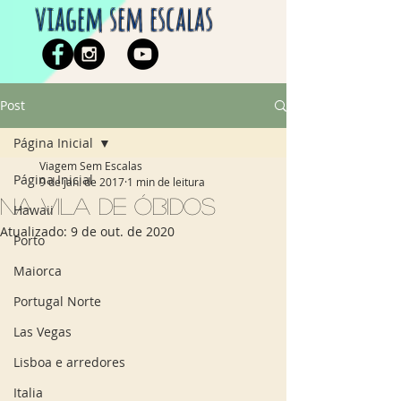
viagem sem escalas
Post
Página Inicial
Viagem Sem Escalas
Página Inicial
9 de jan. de 2017
1 min de leitura
Na vila de Óbidos
Hawaii
Atualizado:
9 de out. de 2020
Porto
Maiorca
Portugal Norte
Las Vegas
Lisboa e arredores
Italia