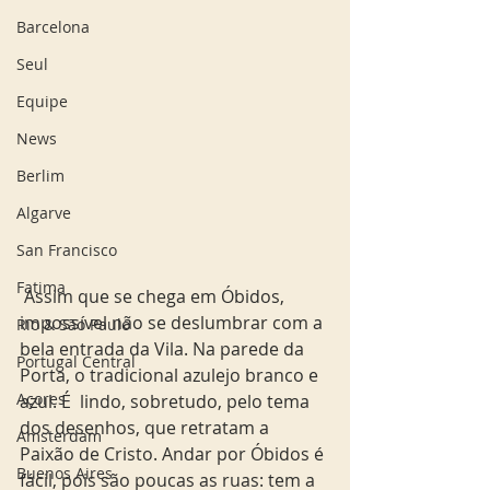
Barcelona
Seul
Equipe
News
Berlim
Algarve
San Francisco
Fatima
 Assim que se chega em Óbidos, 
impossível não se deslumbrar com a 
Rio & São Paulo
bela entrada da Vila. Na parede da 
Portugal Central
Porta, o tradicional azulejo branco e 
Açores
azul. É  lindo, sobretudo, pelo tema 
dos desenhos, que retratam a 
Amsterdam
Paixão de Cristo. Andar por Óbidos é 
Buenos Aires
fácil, pois são poucas as ruas: tem a 