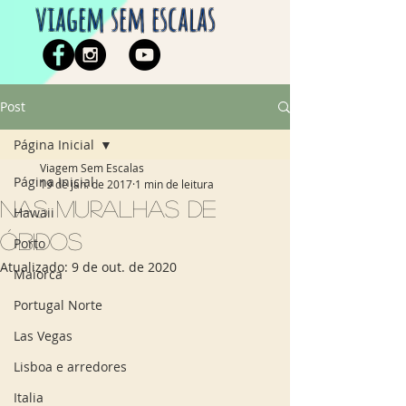
viagem sem escalas
Post
Página Inicial
Viagem Sem Escalas
Página Inicial
19 de jan. de 2017
1 min de leitura
Nas muralhas de
Hawaii
Óbidos
Porto
Atualizado:
9 de out. de 2020
Maiorca
Portugal Norte
Las Vegas
Lisboa e arredores
Italia