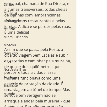
principal, chamada de Rua Direita, e 
Caribe
algumas transversais, todas cheias 
Madeira
de lojinhas com lembrancinhas 
típicas, bons restaurantes e belas 
Los Angeles
igrejas. A dica é se perder pelas ruas. 
Madrid
É uma delícia!  
Miami Orlando
Moscou
Assim que se passa pela Porta, a 
New York
dica do Viagem Sem Escalas é subir 
as escadas e caminhar pela muralha, 
Phoenix
de quase dois quilômetros que 
Nordeste Brasil
percorre toda a cidade. Essa 
Sul Brasil
muralha funcionava como uma 
espécie de proteção da cidade. É 
Toulouse
uma viagem ao túnel do tempo. Mas 
Mundo
se você tem vertigem não se 
arrisque a andar pela muralha  - que 
é bem alta. Por não ter proteção 