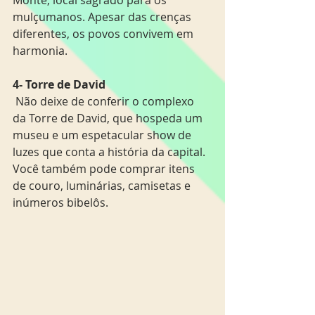
Monte, local sagrado para os 
mulçumanos. Apesar das crenças 
diferentes, os povos convivem em 
harmonia.
4- Torre de David 
 Não deixe de conferir o complexo 
da Torre de David, que hospeda um 
museu e um espetacular show de 
luzes que conta a história da capital. 
Você também pode comprar itens 
de couro, luminárias, camisetas e 
inúmeros bibelôs.