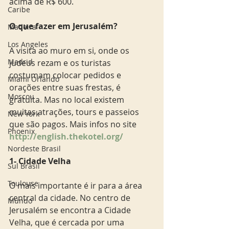
acima de R$ 600.  
Caribe
O que fazer em Jerusalém?
Madeira
Los Angeles
A visita ao muro em si, onde os 
Madrid
judeus rezam e os turistas 
costumam colocar pedidos e 
Miami Orlando
orações entre suas frestas, é 
Moscou
gratuita. Mas no local existem 
muitas atrações, tours e passeios 
New York
que são pagos. Mais infos no site 
Phoenix
http://english.thekotel.org/
Nordeste Brasil
1- Cidade Velha
Sul Brasil
Toulouse
O mais importante é ir para a área 
central da cidade. No centro de 
Mundo
Jerusalém se encontra a Cidade 
Velha, que é cercada por uma 