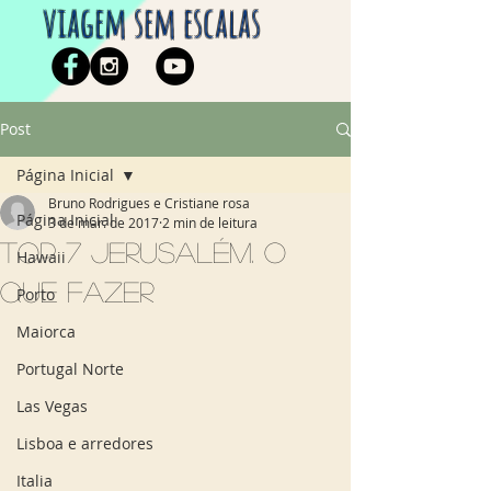
viagem sem escalas
Post
Página Inicial
Bruno Rodrigues e Cristiane rosa
Página Inicial
3 de mar. de 2017
2 min de leitura
Top 7 Jerusalém. O
Hawaii
que fazer
Porto
Maiorca
Portugal Norte
Las Vegas
Lisboa e arredores
Italia