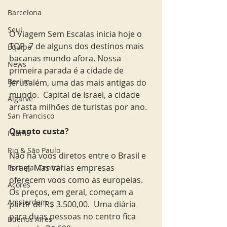
Barcelona
Seul
O Viagem Sem Escalas inicia hoje o 
TOP  7 de alguns dos destinos mais 
Equipe
bacanas mundo afora. Nossa 
News
primeira parada é a cidade de 
Berlim
Jerusalém, uma das mais antigas do 
mundo.  Capital de Israel, a cidade 
Algarve
arrasta milhões de turistas por ano.
San Francisco
Quanto custa?
Fatima
Rio & São Paulo
Não há voos diretos entre o Brasil e 
Israel. Mas várias empresas 
Portugal Central
oferecem voos como as europeias. 
Açores
Os preços, em geral, começam a 
Amsterdam
partir de R$ 3.500,00.  Uma diária 
para duas pessoas no centro fica 
Buenos Aires