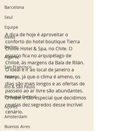
Barcelona
Seul
Equipe
A dica de hoje é aproveitar o 
News
conforto do hotel boutique Tierra 
Berlim
Chiloé Hotel & Spa, no Chile. O 
espaço fica no arquipélago de 
Algarve
Chiloé, às margens da Baía de Rilán. 
San Francisco
O ideal é ir ao local de janeiro a 
março, já que o clima é ameno, os 
Fatima
dias são mais longos e as ofertas de 
Rio & São Paulo
passeio ao ar livre são abundantes.  
Portugal Central
O hotel é tão especial que decidimos 
revelas dez segredos desse incrível 
Açores
cenário. 
Amsterdam
Buenos Aires