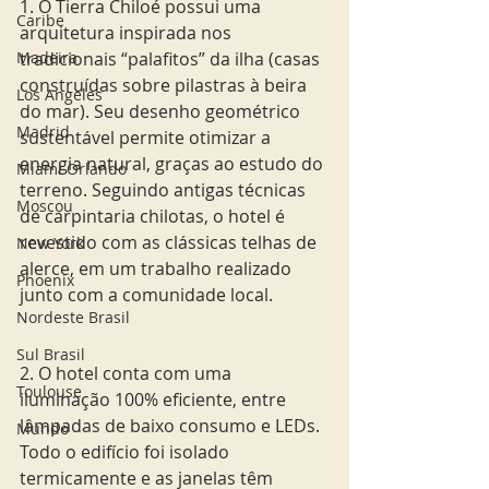
1. O Tierra Chiloé possui uma 
Caribe
arquitetura inspirada nos 
Madeira
tradicionais “palafitos” da ilha (casas 
construídas sobre pilastras à beira 
Los Angeles
do mar). Seu desenho geométrico 
Madrid
sustentável permite otimizar a 
energia natural, graças ao estudo do 
Miami Orlando
terreno. Seguindo antigas técnicas 
Moscou
de carpintaria chilotas, o hotel é 
revestido com as clássicas telhas de 
New York
alerce, em um trabalho realizado 
Phoenix
junto com a comunidade local.
Nordeste Brasil
Sul Brasil
2. O hotel conta com uma 
Toulouse
iluminação 100% eficiente, entre 
lâmpadas de baixo consumo e LEDs.  
Mundo
Todo o edifício foi isolado 
termicamente e as janelas têm 