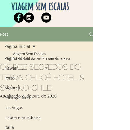
viagem sem escalas
Post
Página Inicial
Viagem Sem Escalas
Página Inicial
13 de mar. de 2017
3 min de leitura
Os dez segredos do
Hawaii
Tierra Chiloé Hotel &
Porto
Spa, no Chile
Maiorca
Atualizado:
9 de out. de 2020
Portugal Norte
Las Vegas
Lisboa e arredores
Italia