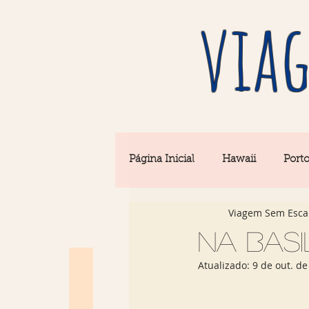
viag
Página Inicial
Hawaii
Port
Viagem Sem Esca
Barcelona
Seul
Equi
Na Basi
Atualizado:
9 de out. de
Rio & São Paulo
Portugal 