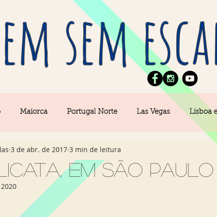
em sem esca
o
Maiorca
Portugal Norte
Las Vegas
Lisboa 
las
3 de abr. de 2017
3 min de leitura
pe
News
Berlim
Algarve
San Francisco
licata, em São Paulo
 2020
Central
Açores
Amsterdam
Buenos Aires
Ca