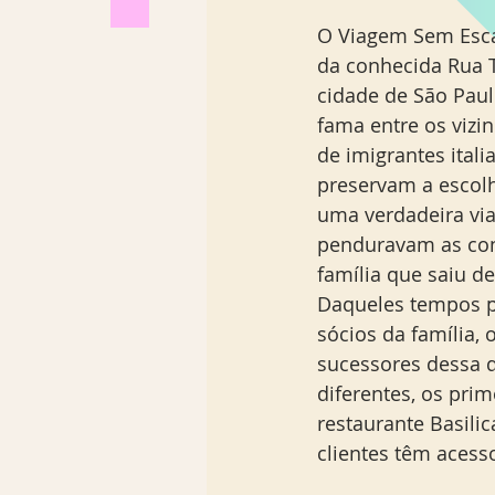
O Viagem Sem Esca
da conhecida Rua Tr
cidade de São Paulo
fama entre os vizin
de imigrantes itali
preservam a escolh
uma verdadeira via
penduravam as cont
família que saiu de
Daqueles tempos pa
sócios da família,
sucessores dessa q
diferentes, os pri
restaurante Basili
clientes têm acess