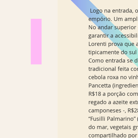
 Logo na entrada, os clientes continuam a desfrutar dos serviços da padaria e do 
empório. Um amplo 
No andar superior
garantir a acessibi
Lorenti prova que 
tipicamente do sul 
Como entrada se de
tradicional feita 
cebola roxa no vinh
Pancetta (ingredien
R$18 a porção com 2
regado a azeite ex
camponeses -, R$28)
“Fusilli Palmarino”
do mar, vegetais gr
compartilhado por 