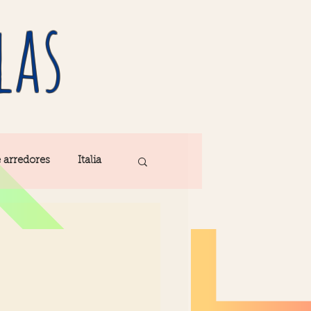
las
e arredores
Italia
Fatima
ribe
Madeira