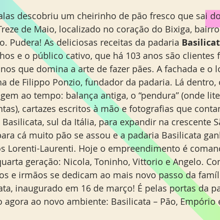
las descobriu um cheirinho de pão fresco que sai d
eze de Maio, localizado no coração do Bixiga, bairro 
. Pudera! As deliciosas receitas da padaria 
Basilica
hos e o público cativo, que há 103 anos são clientes fi
anos que domina a arte de fazer pães. A fachada e o l
a de Filippo Ponzio, fundador da padaria. Lá dentro, 
gem ao tempo: balança antiga, o “pendura” (onde lit
as), cartazes escritos à mão e fotografias que contam
 Basilicata, sul da Itália, para expandir na crescente S
ra cá muito pão se assou e a padaria Basilicata ga
 os Lorenti-Laurenti. Hoje o empreendimento é coman
uarta geração: Nicola, Toninho, Vittorio e Angelo. C
mos e irmãos se dedicam ao mais novo passo da famíli
cata, inaugurado em 16 de março! É pelas portas da p
o agora ao novo ambiente: Basilicata – Pão, Empório 