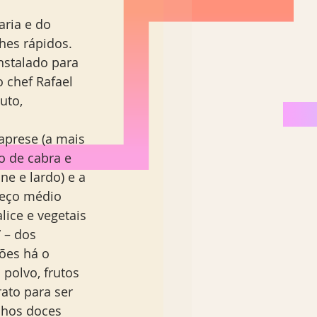
hes rápidos. 
stalado para 
o chef Rafael 
uto, 
aprese (a mais 
o de cabra e 
ne e lardo) e a 
reço médio 
lice e vegetais 
 – dos 
ões há o 
 polvo, frutos 
ato para ser 
nhos doces 