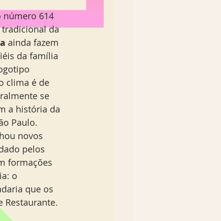
o número 614 
tradicional da 
ta
 ainda fazem 
éis da família 
ogotipo 
o clima é de 
eralmente se 
 a história da 
ão Paulo. 
nhou novos 
dado pelos 
om formações 
a: o 
adaria que os 
e Restaurante.