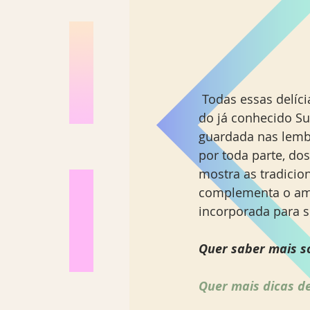
 Todas essas delícias são degustadas em um ambiente exclusivo, que leva a assinatura 
do já conhecido Sup
guardada nas lemb
por toda parte, dos
mostra as tradicio
complementa o amb
incorporada para so
Quer saber mais so
Quer mais dicas de