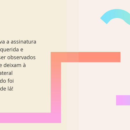
 querida e 
ser observados 
ue deixam à 
teral 
o foi 
de lá!