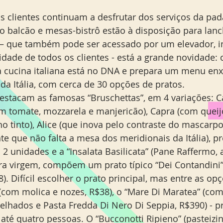
balcão e mesas-bistrô estão à disposição para lanc
 – que também pode ser acessado por um elevador, in
lidade de todos os clientes - está a grande novidade: 
a cucina italiana está no DNA e prepara um menu enx
da Itália, com cerca de 30 opções de pratos.
stacam as famosas “Bruschettas”, em 4 variações: C
com tomate, mozzarela e manjericão), Capra (com queij
o tinto), Alice (que inova pelo contraste do mascarpo
te que não falta a mesa dos meridionais da Itália), p
 unidades e a “Insalata Basilicata” (Pane Raffermo, a
tra virgem, compõem um prato típico “Dei Contandini”
. Difícil escolher o prato principal, mas entre as opç
 (com molica e nozes, R$38), o “Mare Di Maratea” (com
elhados e Pasta Fredda Di Nero Di Seppia, R$390) - pr
até quatro pessoas. O “Bucconotti Ripieno” (pasteizi