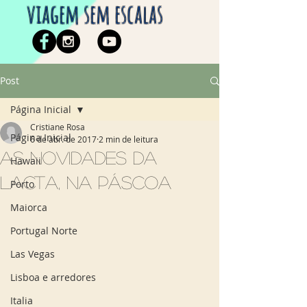
viagem sem escalas
Post
Página Inicial
Cristiane Rosa
Página Inicial
6 de abr. de 2017
2 min de leitura
As novidades da
Hawaii
Lacta, na Páscoa
Porto
Maiorca
Portugal Norte
Las Vegas
Lisboa e arredores
Italia