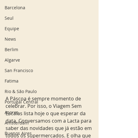
Barcelona
Seul
Equipe
News
Berlim
Algarve
San Francisco
Fatima
Rio & São Paulo
A Páscoa é sempre momento de 
Portugal Central
celebrar. Por isso, o Viagem Sem 
Açores
Escalas lista hoje o que esperar da 
data. Conversamos com a Lacta para 
Amsterdam
saber das novidades que já estão em 
Buenos Aires
todos os supermercados. E olha que 