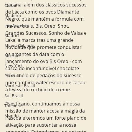
bacana: além dos clássicos sucessos 
Caribe
de Lacta como os ovos Diamante 
Madeira
Negro, que mantém a fórmula com 
mais cristais, Bis, Oreo, Shot, 
Los Angeles
Grandes Sucessos, Sonho de Valsa e 
Madrid
Laka, a marca traz uma grande 
Miami Orlando
novidade que promete conquistar 
os amantes da data com o 
Moscou
lançamento do ovo Bis Oreo - com 
New York
casca do inconfundível chocolate 
Laka cheio de pedaços do sucesso 
Phoenix
que combina wafer escuro de cacau 
Nordeste Brasil
à leveza do recheio de creme.
Sul Brasil
"Neste ano, continuamos a nossa 
Toulouse
missão de manter acesa a magia da 
Mundo
Páscoa e teremos um forte plano de 
ativação para sustentar a nossa 
campanha. Entendemos, no entanto, 