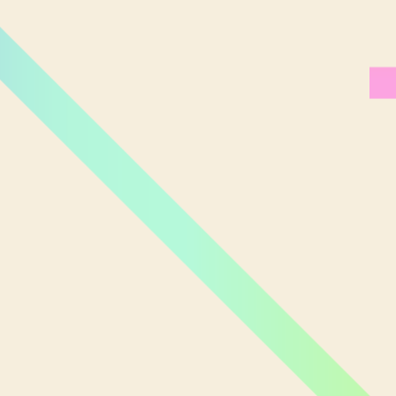
Miami Orlando
Moscou
New York
Phoenix