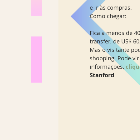
e ir às compras. 
Como chegar:
Fica a menos de 40
transfer, de US$ 60,
Mas o visitante pod
shopping. Pode vir
informações,
 cliq
Stanford