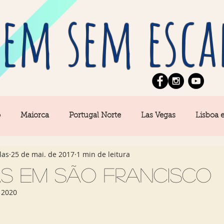
em sem esca
o
Maiorca
Portugal Norte
Las Vegas
Lisboa 
las
25 de mai. de 2017
1 min de leitura
pe
News
Berlim
Algarve
San Francisco
s em São Francisco
 2020
Central
Açores
Amsterdam
Buenos Aires
Ca