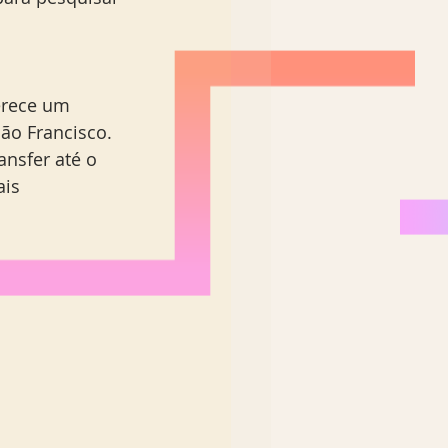
erece um 
São Francisco. 
ansfer até o 
is 