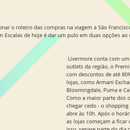
onar o roteiro das compras na viagem a São Francisco.
m Escalas de hoje é dar um pulo em duas opções ao 
 Livermore conta com um dos maiores 
outlets da região, o Premi
com descontos de até 80%
lojas, como Armani Exchan
Bloomingdale, Puma e Calv
Como a maior parte dos ou
chegar cedo - o shopping 
abre às 10h. Após o horár
as lojas começam a ficar 
isso, separe parte do dia 