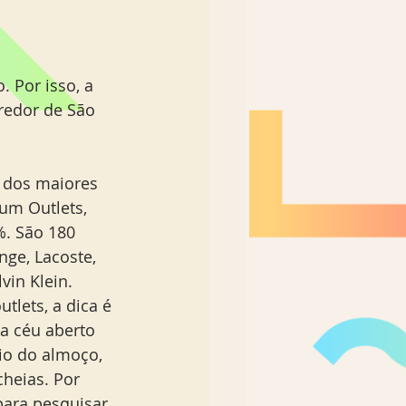
 Por isso, a 
redor de São 
um Outlets, 
. São 180 
ge, Lacoste, 
in Klein. 
tlets, a dica é 
a céu aberto 
io do almoço, 
cheias. Por 
para pesquisar 