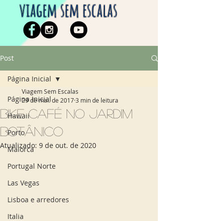
viagem sem escalas
Post
Página Inicial
Viagem Sem Escalas
Página Inicial
29 de mai. de 2017
3 min de leitura
Bike Café no Jardim
Hawaii
Botânico
Porto
Atualizado:
9 de out. de 2020
Maiorca
Portugal Norte
Las Vegas
Lisboa e arredores
Italia