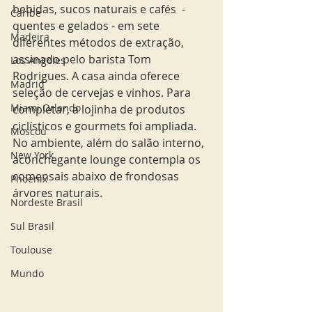
bebidas, sucos naturais e cafés  - 
Caribe
quentes e gelados - em sete 
Madeira
diferentes métodos de extração, 
assinado pelo barista Tom 
Los Angeles
Rodrigues. A casa ainda oferece 
Madrid
seleção de cervejas e vinhos. Para 
Miami Orlando
completar, a lojinha de produtos 
ciclísticos e gourmets foi ampliada. 
Moscou
No ambiente, além do salão interno, 
New York
aconchegante lounge contempla os 
comensais abaixo de frondosas 
Phoenix
árvores naturais.
Nordeste Brasil
Sul Brasil
Toulouse
Mundo