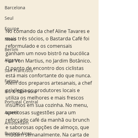
Barcelona
Seul
Equipe
No comando da chef Aline Tavares e 
mais três sócios, o Bastarda Café foi 
News
reformulado e os comensais 
Berlim
ganham um novo bistrô na bucólica 
Algarve
rua Von Martius, no Jardim Botânico. 
O ponto de encontro dos ciclistas 
San Francisco
está mais confortante do que nunca. 
Fatima
Além dos preparos artesanais, a chef 
privilegia os produtores locais e 
Rio & São Paulo
utiliza os melhores e mais frescos 
Portugal Central
insumos em sua cozinha. No menu, 
apetitosas sugestões para um 
Açores
reforçado café da manhã ou brunch 
Amsterdam
e saborosas opções de almoço, que 
Buenos Aires
mudam semanalmente. Na carta de 