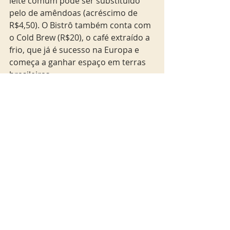
leite comum pode ser substituído 
pelo de amêndoas (acréscimo de 
R$4,50). O Bistrô também conta com 
o Cold Brew (R$20), o café extraído a 
frio, que já é sucesso na Europa e 
começa a ganhar espaço em terras 
brasileiras.
Para completar, a chef elabora cinco 
pratos por semana para o almoço, 
servido de segunda a sábado. Entre 
as receitas, Nhoque de aipim ao 
molho de cogumelos (R$28,50); 
Quibe vegano acompanhado de 
iogurte orgânico e saladinha de 
brotos (R$27,50) ; e Picadinho de filé 
orgânico com arroz de cenoura, 
farofinha de milho, banana frita e 
ovo poché (R$37). Há também um 
aperitivo surpresa para duas 