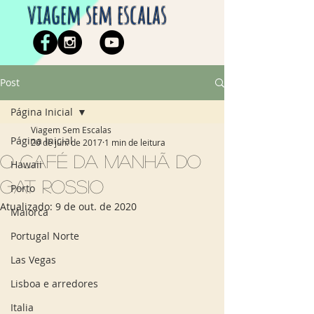
viagem sem escalas
Post
Página Inicial
Viagem Sem Escalas
Página Inicial
20 de jun. de 2017
1 min de leitura
O café da manhã do
Hawaii
Gat Rossio
Porto
Atualizado:
9 de out. de 2020
Maiorca
Portugal Norte
Las Vegas
Lisboa e arredores
Italia