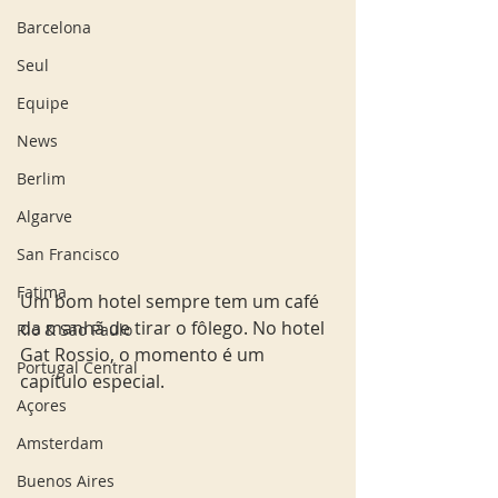
Barcelona
Seul
Equipe
News
Berlim
Algarve
San Francisco
Fatima
Um bom hotel sempre tem um café 
da manhã de tirar o fôlego. No hotel 
Rio & São Paulo
Gat Rossio, o momento é um 
Portugal Central
capítulo especial.
Açores
Amsterdam
Buenos Aires