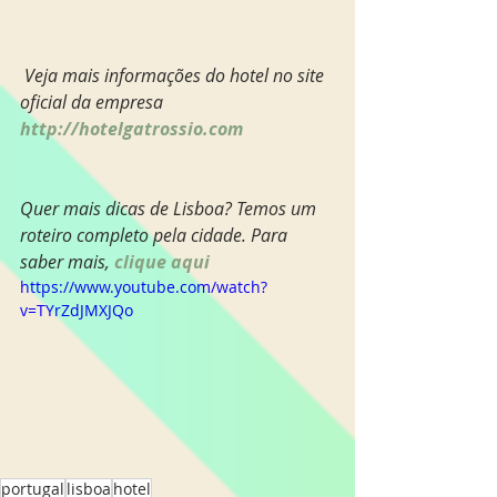
 Veja mais informações do hotel no site 
oficial da empresa 
http://hotelgatrossio.com 
Quer mais dicas de Lisboa? Temos um 
roteiro completo pela cidade. Para 
saber mais, 
clique aqui
https://www.youtube.com/watch?
v=TYrZdJMXJQo
portugal
lisboa
hotel