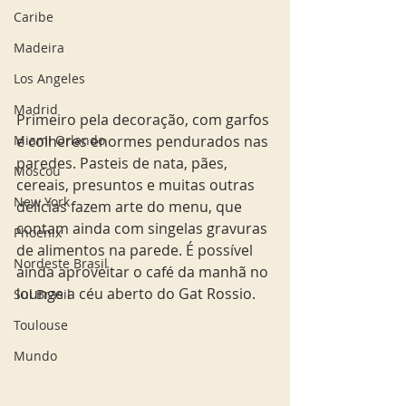
Caribe
Madeira
Los Angeles
Madrid
Primeiro pela decoração, com garfos 
Miami Orlando
e colheres enormes pendurados nas 
paredes. Pasteis de nata, pães, 
Moscou
cereais, presuntos e muitas outras 
New York
delícias fazem arte do menu, que 
contam ainda com singelas gravuras 
Phoenix
de alimentos na parede. É possível 
Nordeste Brasil
ainda aproveitar o café da manhã no 
lounge a céu aberto do Gat Rossio.
Sul Brasil
Toulouse
Mundo