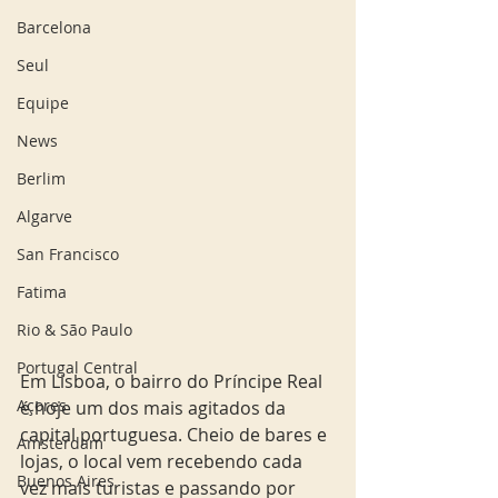
Barcelona
Seul
Equipe
News
Berlim
Algarve
San Francisco
Fatima
Rio & São Paulo
Portugal Central
Em Lisboa, o bairro do Príncipe Real 
Açores
é hoje um dos mais agitados da 
capital portuguesa. Cheio de bares e 
Amsterdam
lojas, o local vem recebendo cada 
Buenos Aires
vez mais turistas e passando por 