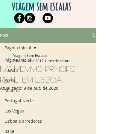
viagem sem escalas
Post
Página Inicial
Viagem Sem Escalas
Página Inicial
26 de jun. de 2017
1 min de leitura
No Memmo Príncipe
Hawaii
Real, em Lisboa
Porto
Atualizado:
9 de out. de 2020
Maiorca
Portugal Norte
Las Vegas
Lisboa e arredores
Italia