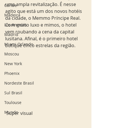
uma ampla revitalização. É nesse 
Caribe
agito que está um dos novos hotéis 
Madeira
da cidade, o Memmo Príncipe Real. 
Com muito luxo e mimos, o hotel 
Los Angeles
vem roubando a cena da capital 
Madrid
lusitana. Afinal, é o primeiro hotel 
Miami Orlando
butique cinco estrelas da região. 
Moscou
New York
Phoenix
Nordeste Brasil
Sul Brasil
Toulouse
Mundo
 Super visual