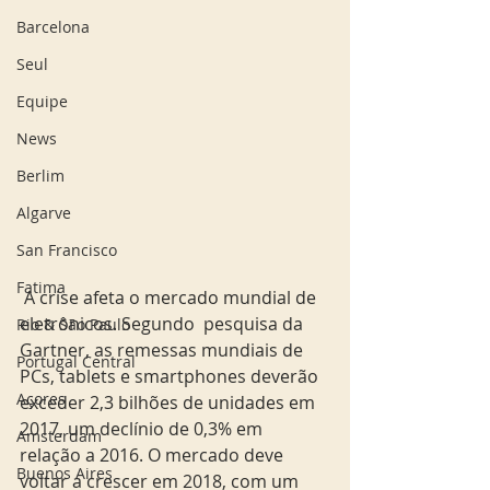
Barcelona
Seul
Equipe
News
Berlim
Algarve
San Francisco
Fatima
 A crise afeta o mercado mundial de 
eletrônicos. Segundo  pesquisa da 
Rio & São Paulo
Gartner, as remessas mundiais de 
Portugal Central
PCs, tablets e smartphones deverão 
Açores
exceder 2,3 bilhões de unidades em 
2017, um declínio de 0,3% em 
Amsterdam
relação a 2016. O mercado deve 
Buenos Aires
voltar a crescer em 2018, com um 