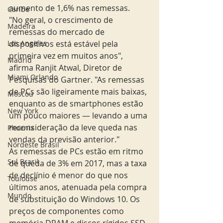
aumento de 1,6% nas remessas.
Caribe
"No geral, o crescimento de 
Madeira
remessas do mercado de 
dispositivos está estável pela 
Los Angeles
primeira vez em muitos anos", 
Madrid
afirma Ranjit Atwal, Diretor de 
Miami Orlando
Pesquisas do Gartner. "As remessas 
de PCs são ligeiramente mais baixas, 
Moscou
enquanto as de smartphones estão 
New York
um pouco maiores — levando a uma 
reconsideração da leve queda nas 
Phoenix
vendas da previsão anterior."
Nordeste Brasil
As remessas de PCs estão em ritmo 
Sul Brasil
de queda de 3% em 2017, mas a taxa 
de declínio é menor do que nos 
Toulouse
últimos anos, atenuada pela compra 
Mundo
de substituição do Windows 10. Os 
preços de componentes como 
memória DRAM e discos rígidos SSD 