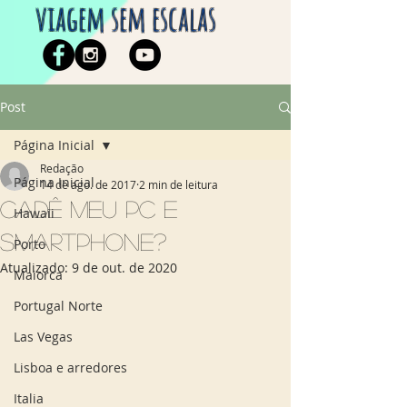
viagem sem escalas
Post
Página Inicial
Redação
Página Inicial
14 de ago. de 2017
2 min de leitura
Cadê meu PC e
Hawaii
smartphone?
Porto
Atualizado:
9 de out. de 2020
Maiorca
Portugal Norte
Las Vegas
Lisboa e arredores
Italia