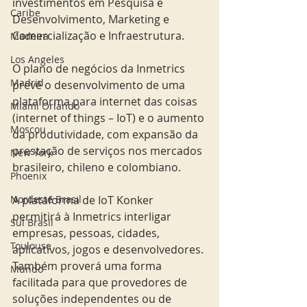
investimentos em Pesquisa e 
Caribe
Desenvolvimento, Marketing e 
Comercialização e Infraestrutura. 
Madeira
Los Angeles
O plano de negócios da Inmetrics 
Madrid
prevê o desenvolvimento de uma 
plataforma para internet das coisas 
Miami Orlando
(internet of things – IoT) e o aumento 
Moscou
da produtividade, com expansão da 
prestação de serviços nos mercados 
New York
brasileiro, chileno e colombiano. 
Phoenix
A plataforma de IoT Konker 
Nordeste Brasil
permitirá à Inmetrics interligar 
Sul Brasil
empresas, pessoas, cidades, 
Toulouse
aplicativos, jogos e desenvolvedores. 
Também proverá uma forma 
Mundo
facilitada para que provedores de 
soluções independentes ou de 