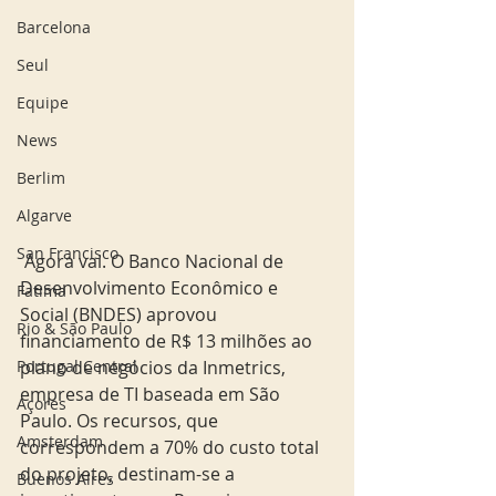
Barcelona
Seul
Equipe
News
Berlim
Algarve
San Francisco
 Agora vai. O Banco Nacional de 
Desenvolvimento Econômico e 
Fatima
Social (BNDES) aprovou 
Rio & São Paulo
financiamento de R$ 13 milhões ao 
plano de negócios da Inmetrics, 
Portugal Central
empresa de TI baseada em São 
Açores
Paulo. Os recursos, que 
Amsterdam
correspondem a 70% do custo total 
do projeto, destinam-se a 
Buenos Aires