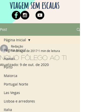
viagem sem escalas
Post
Página Inicial
Redação
Página Inicial
14 de ago. de 2017
1 min de leitura
Novo fôlego ao TI
Hawaii
Atualizado:
9 de out. de 2020
Porto
Maiorca
Portugal Norte
Las Vegas
Lisboa e arredores
Italia