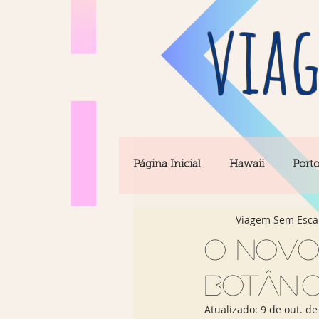
viag
Página Inicial
Hawaii
Port
Viagem Sem Esca
Barcelona
Seul
Equi
O novo
Botâni
Rio & São Paulo
Portugal 
Atualizado:
9 de out. de