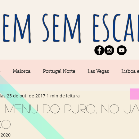
em sem esca
o
Maiorca
Portugal Norte
Las Vegas
Lisboa 
las
25 de out. de 2017
1 min de leitura
pe
News
Berlim
Algarve
San Francisco
 menu do Puro, no Ja
co
Central
Açores
Amsterdam
Buenos Aires
Ca
 2020