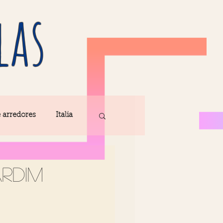
las
e arredores
Italia
Fatima
rdim
ribe
Madeira