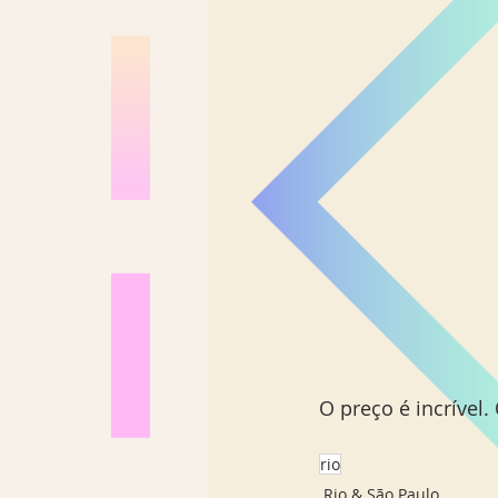
O preço é incrível.
rio
Rio & São Paulo