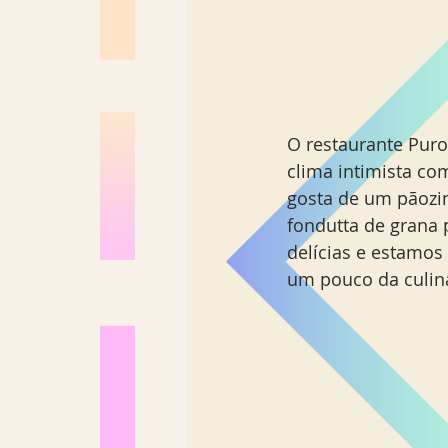
O restaurante Puro
clima intimista co
gosta de um pãozi
fondutta de grana 
delícias e estamo
um pouco da culiná