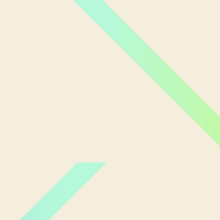
Miami Orlando
Moscou
New York
Phoenix