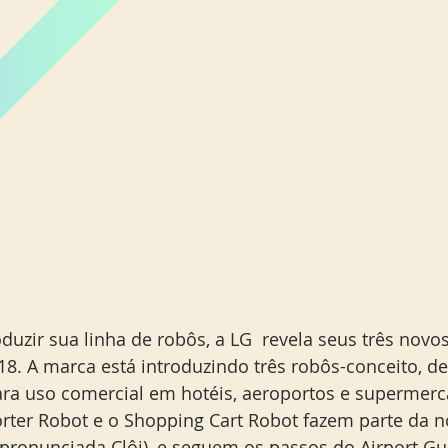
Miami Orlando
Moscou
New York
Phoenix
18. A marca está introduzindo três robôs-conceito, d
ra uso comercial em hotéis, aeroportos e supermerc
orter Robot e o Shopping Cart Robot fazem parte da 
(pronunciada Clôi), e seguem os passos do Airport Gu