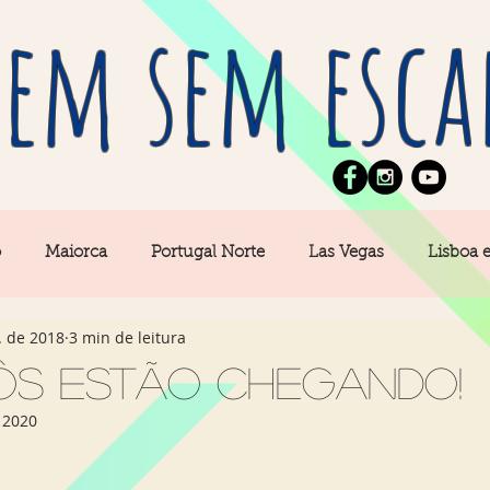
em sem esca
o
Maiorca
Portugal Norte
Las Vegas
Lisboa 
. de 2018
3 min de leitura
pe
News
Berlim
Algarve
San Francisco
ôs estão chegando!
 2020
Central
Açores
Amsterdam
Buenos Aires
Ca