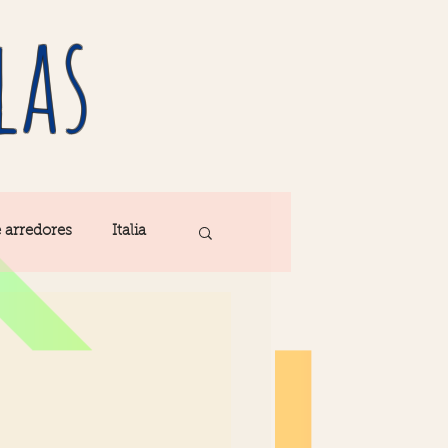
las
e arredores
Italia
Fatima
ribe
Madeira