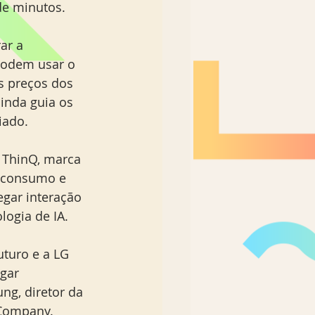
e minutos. 
ar a 
podem usar o 
s preços dos 
inda guia os 
iado.
 ThinQ, marca 
e consumo e 
gar interação 
logia de IA.
turo e a LG 
gar 
ng, diretor da 
 Company. 