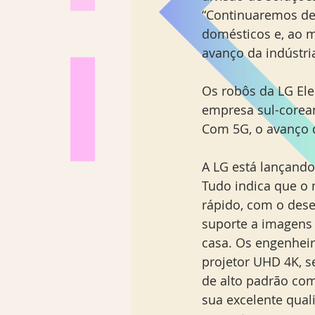
“Continuaremos de
domésticos e, ao 
avanço da indústria
Os robôs da LG Ele
empresa sul-corean
Com 5G, o avanço 
A LG está lançando
Tudo indica que o
rápido, com o dese
suporte a imagens 
casa. Os engenheir
projetor UHD 4K, s
de alto padrão co
sua excelente qual