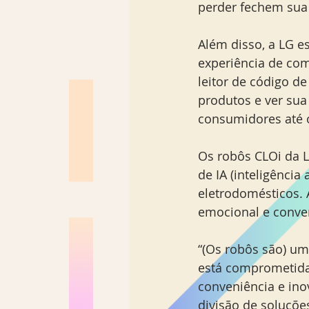
perder fechem sua
Além disso, a LG e
experiência de co
leitor de código d
produtos e ver sua 
consumidores até o
Os robôs CLOi da 
de IA (inteligência
eletrodomésticos. 
emocional e conven
“(Os robôs são) um
está comprometida 
conveniência e inov
divisão de soluçõe