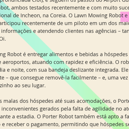
Robot, ambos testados recentemente e com muito suc
ional de Incheon, na Coreia. O Lawn Mowing Robot e 
articipou recentemente de um piloto em um dos mai
o informações e atendendo clientes nas agências – 
Oi.
ing Robot é entregar alimentos e bebidas a hóspedes 
e aeroportos, atuando com rapidez e eficiência. O rob
 dia e noite, com sua bandeja deslizante integrada. Ele
nte – que consegue removê-la facilmente – e, uma vez
zinho ao seu lugar.
as malas dos hóspedes até suas acomodações, o Port
 inconvenientes gerados pela falta de agilidade no a
ante a estadia. O Porter Robot também está apto a fa
o e receber o pagamento, permitindo que hóspedes 