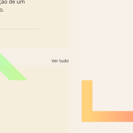
ação de um 
o. 
Ver tudo