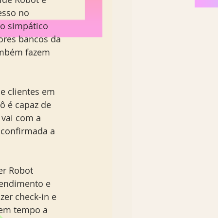
esso no 
o simpático 
ores bancos da 
também fazem 
e clientes em 
ô é capaz de 
 vai com a 
 confirmada a 
er Robot 
tendimento e 
zer check-in e 
sem tempo a 