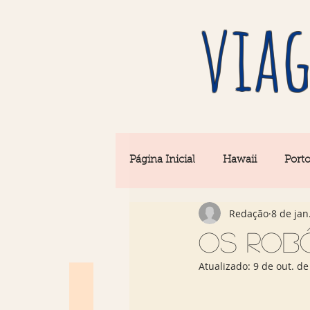
viag
Página Inicial
Hawaii
Port
Redação
8 de jan
Barcelona
Seul
Equi
Os rob
Atualizado:
9 de out. de
Rio & São Paulo
Portugal 