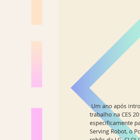
Los Angeles
Madrid
Sul Brasil
 Um ano após introduzir sua linha de robôs, a LG  revela seus três novos robôs de 
trabalho na CES 20
especificamente pa
Serving Robot, o P
robôs da LG, CLOi 