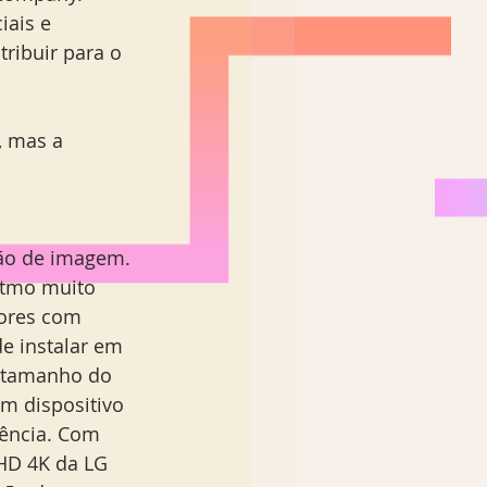
ais e 
ibuir para o 
, mas a 
ão de imagem.  
itmo muito 
tores com 
e instalar em 
o tamanho do 
m dispositivo 
ência. Com 
HD 4K da LG 