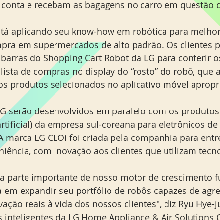
 conta e recebam as bagagens no carro em questão d
stá aplicando seu know-how em robótica para melhor
mpra em supermercados de alto padrão. Os clientes 
e barras do Shopping Cart Robot da LG para conferir o
lista de compras no display do “rosto” do robô, que a
s produtos selecionados no aplicativo móvel apropr
LG serão desenvolvidos em paralelo com os produtos
 artificial) da empresa sul-coreana para eletrônicos d
A marca LG CLOi foi criada pela companhia para entre
iência, com inovação aos clientes que utilizam tecno
a parte importante de nosso motor de crescimento fu
em expandir seu portfólio de robôs capazes de agre
ação reais à vida dos nossos clientes", diz Ryu Hye-ju
s inteligentes da LG Home Appliance & Air Solutions