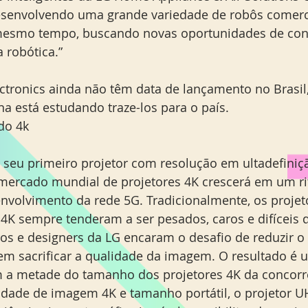
senvolvendo uma grande variedade de robôs comerci
mesmo tempo, buscando novas oportunidades de contr
 robótica.”
ctronics ainda não têm data de lançamento no Brasil
a está estudando traze-los para o país.
do 4k
 seu primeiro projetor com resolução em ultadefiniç
 mercado mundial de projetores 4K crescerá em um r
nvolvimento da rede 5G. Tradicionalmente, os proje
4K sempre tenderam a ser pesados, caros e difíceis d
os e designers da LG encaram o desafio de reduzir 
em sacrificar a qualidade da imagem. O resultado é u
m a metade do tamanho dos projetores 4K da concorr
idade de imagem 4K e tamanho portátil, o projetor U