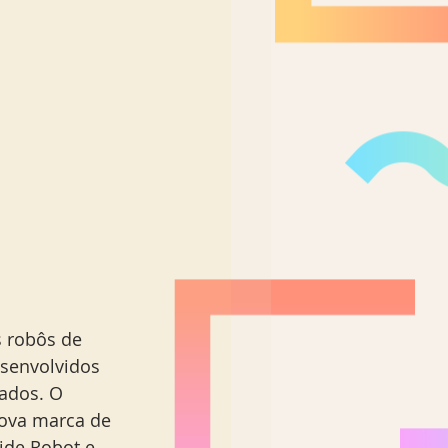
Nordeste Brasil
esenvolvidos 
ados. O 
nova marca de 
ide Robot e 