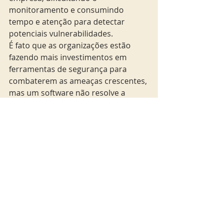
monitoramento e consumindo 
tempo e atenção para detectar 
potenciais vulnerabilidades.
É fato que as organizações estão 
fazendo mais investimentos em 
ferramentas de segurança para 
combaterem as ameaças crescentes, 
mas um software não resolve a 
questão por si só. As companhias 
precisam criar planos estratégicos e 
contratar de consultorias e 
profissionais especializados para, de 
fato, protegerem suas estruturas 
que são dinâmicas como os 
negócios.
As empresas mais bem-sucedidas do 
mercado serão as que tratarem o 
tema cibersegurança como 