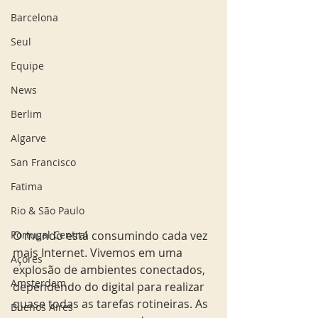
Barcelona
Seul
Equipe
News
Berlim
Algarve
San Francisco
Fatima
Rio & São Paulo
O mundo está consumindo cada vez 
Portugal Central
mais Internet. Vivemos em uma 
Açores
explosão de ambientes conectados, 
Amsterdam
dependendo do digital para realizar 
quase todas as tarefas rotineiras. As 
Buenos Aires