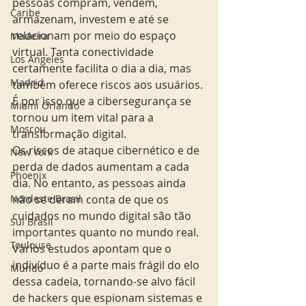
pessoas compram, vendem, 
Caribe
armazenam, investem e até se 
relacionam por meio do espaço 
Madeira
virtual. Tanta conectividade 
Los Angeles
certamente facilita o dia a dia, mas 
Madrid
também oferece riscos aos usuários. 
É por isso que a cibersegurança se 
Miami Orlando
tornou um item vital para a 
Moscou
transformação digital.
Os riscos de ataque cibernético e de 
New York
perda de dados aumentam a cada 
Phoenix
dia. No entanto, as pessoas ainda 
não se deram conta de que os 
Nordeste Brasil
cuidados no mundo digital são tão 
Sul Brasil
importantes quanto no mundo real. 
Toulouse
Vários estudos apontam que o 
indivíduo é a parte mais frágil do elo 
Mundo
dessa cadeia, tornando-se alvo fácil 
de hackers que espionam sistemas e 