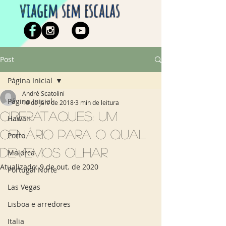
viagem sem escalas
Post
Página Inicial
André Scatolini
Página Inicial
16 de jan. de 2018
3 min de leitura
Ciberataques: um
Hawaii
cenário para o qual
Porto
devemos olhar
Maiorca
Atualizado:
9 de out. de 2020
Portugal Norte
Las Vegas
Lisboa e arredores
Italia