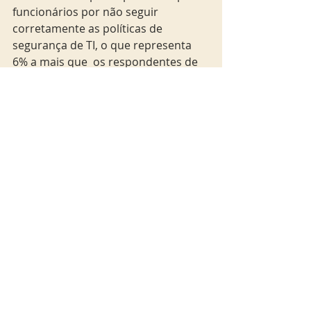
funcionários por não seguir 
corretamente as políticas de 
segurança de TI, o que representa 
6% a mais que  os respondentes de 
outros setores. O treinamento de 
conscientização sobre 
cibersegurança é ‘obrigatório’ 
quando se trata de organizações 
industriais, considerando que cada 
funcionário, da administração ao 
chão-de-fábrica, tem papel 
fundamental na segurança da 
empresa e manutenção da 
continuidade das  operações.
geek