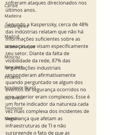
sofreram ataques direcionados nos 
Caribe
últimos anos. 
Madeira
Segundo a Kasperssky, cerca de 48% 
Los Angeles
das indústrias relatam que não há 
Madrid
informações suficientes sobre as 
ameaças que visam especificamente 
Miami Orlando
seu setor. Diante da falta de 
Moscou
visibilidade da rede, 87% das 
New York
organizações industriais 
responderam afirmativamente 
Phoenix
quando perguntado se algum dos 
Nordeste Brasil
eventos de segurança ocorridos no 
ano anterior eram complexos. Esse é 
Sul Brasil
um forte indicador da natureza cada 
Toulouse
vez mais complexa dos incidentes de 
segurança que afetam as 
Mundo
infraestruturas de TI e não 
surpreende o fato de que as 