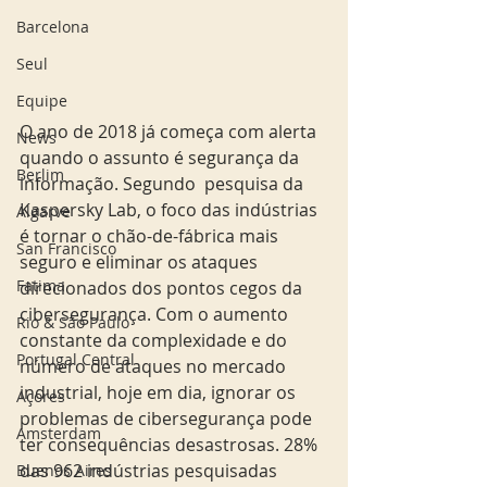
Barcelona
Seul
Equipe
O ano de 2018 já começa com alerta 
News
quando o assunto é segurança da 
Berlim
informação. Segundo  pesquisa da 
Kaspersky Lab, o foco das indústrias 
Algarve
é tornar o chão-de-fábrica mais 
San Francisco
seguro e eliminar os ataques 
Fatima
direcionados dos pontos cegos da 
cibersegurança. Com o aumento 
Rio & São Paulo
constante da complexidade e do 
Portugal Central
número de ataques no mercado 
industrial, hoje em dia, ignorar os 
Açores
problemas de cibersegurança pode 
Amsterdam
ter consequências desastrosas. 28% 
das 962 indústrias pesquisadas 
Buenos Aires