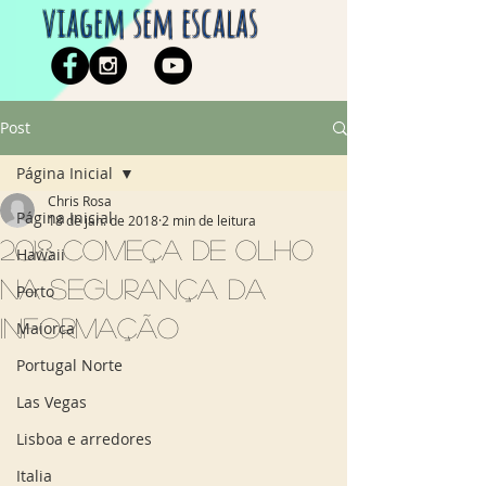
viagem sem escalas
Post
Página Inicial
Chris Rosa
Página Inicial
18 de jan. de 2018
2 min de leitura
2018 começa de olho
Hawaii
na segurança da
Porto
informação
Maiorca
Portugal Norte
Las Vegas
Lisboa e arredores
Italia