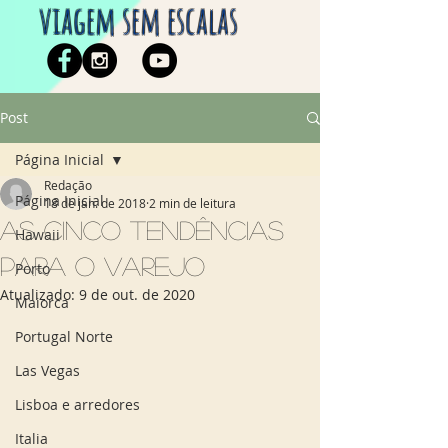
viagem sem escalas
Post
Página Inicial
Redação
Página Inicial
18 de jan. de 2018
2 min de leitura
As cinco tendências
Hawaii
para o varejo
Porto
Atualizado:
9 de out. de 2020
Maiorca
Portugal Norte
Las Vegas
Lisboa e arredores
Italia