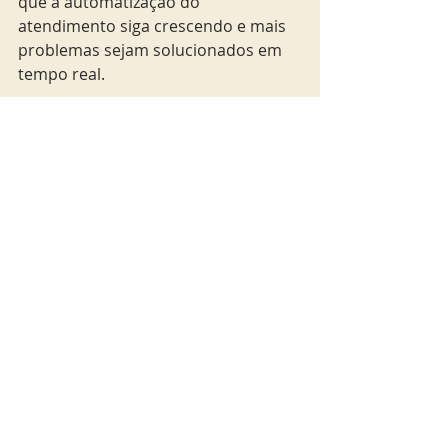
que a automatização do 
atendimento siga crescendo e mais 
problemas sejam solucionados em 
tempo real.
geek
News
Posts Relacionados
Ver tudo