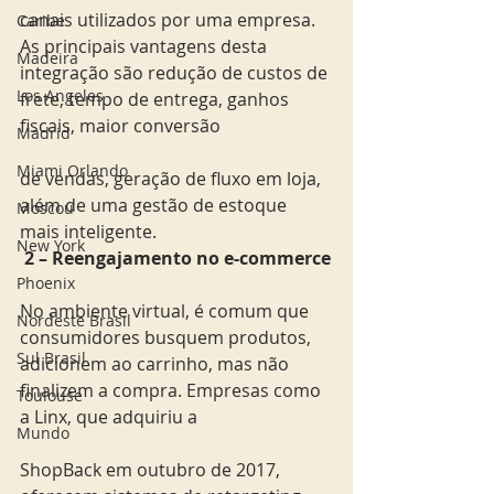
canais utilizados por uma empresa. 
Caribe
As principais vantagens desta 
Madeira
integração são redução de custos de 
Los Angeles
frete, tempo de entrega, ganhos 
fiscais, maior conversão
Madrid
Miami Orlando
de vendas, geração de fluxo em loja, 
além de uma gestão de estoque 
Moscou
mais inteligente.
New York
 2 – Reengajamento no e-commerce
Phoenix
No ambiente virtual, é comum que 
Nordeste Brasil
consumidores busquem produtos, 
Sul Brasil
adicionem ao carrinho, mas não 
finalizem a compra. Empresas como 
Toulouse
a Linx, que adquiriu a
Mundo
ShopBack em outubro de 2017, 