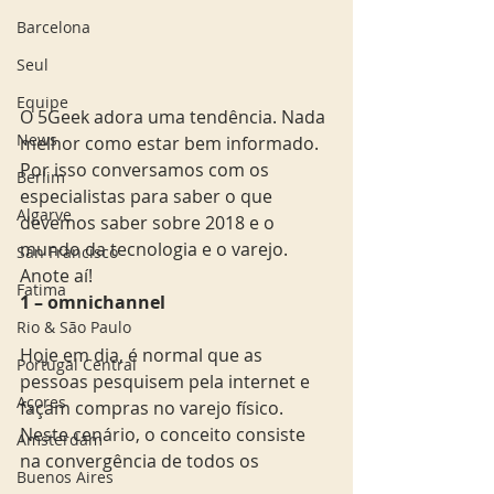
Barcelona
Seul
Equipe
O 5Geek adora uma tendência. Nada 
News
melhor como estar bem informado. 
Por isso conversamos com os 
Berlim
especialistas para saber o que 
Algarve
devemos saber sobre 2018 e o 
mundo da tecnologia e o varejo. 
San Francisco
Anote aí! 
Fatima
1 – omnichannel
Rio & São Paulo
Hoje em dia, é normal que as 
Portugal Central
pessoas pesquisem pela internet e 
Açores
façam compras no varejo físico. 
Neste cenário, o conceito consiste 
Amsterdam
na convergência de todos os
Buenos Aires