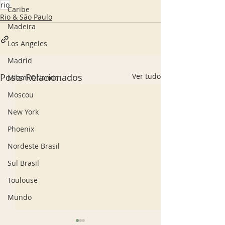
rio
Caribe
Rio & São Paulo
Madeira
Los Angeles
Madrid
Posts Relacionados
Ver tudo
Miami Orlando
Moscou
New York
Phoenix
Nordeste Brasil
Sul Brasil
Toulouse
Mundo