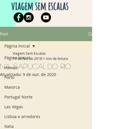
viagem sem escalas
Post
Página Inicial
Viagem Sem Escalas
Página Inicial
11 de fev. de 2018
1 min de leitura
Na Sapucaí, do Rio
Hawaii
Atualizado:
9 de out. de 2020
Porto
Maiorca
Portugal Norte
Las Vegas
Lisboa e arredores
Italia