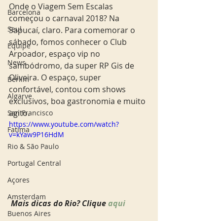
Onde o Viagem Sem Escalas 
Barcelona
começou o carnaval 2018? Na 
Seul
Sapucaí, claro. Para comemorar o 
sábado, fomos conhecer o Club 
Equipe
Arpoador, espaço vip no 
News
sambódromo, da super RP Gis de 
Oliveira. O espaço, super 
Berlim
confortável, contou com shows 
Algarve
exclusivos, boa gastronomia e muito 
agito. 
San Francisco
https://www.youtube.com/watch?
Fatima
v=kYaw9P16HdM
Rio & São Paulo
Portugal Central
Açores
Amsterdam
 Mais dicas do Rio? Clique
 aqui 
Buenos Aires