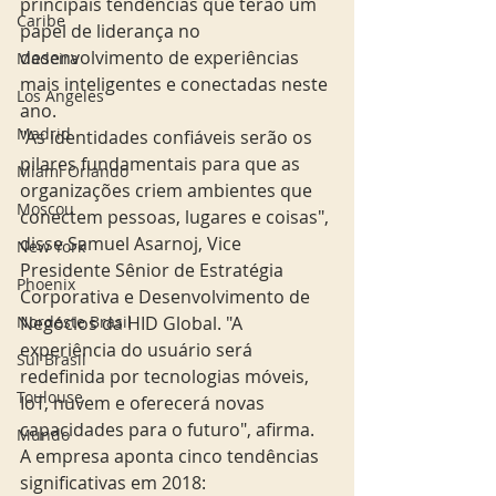
principais tendências que terão um 
Caribe
papel de liderança no 
desenvolvimento de experiências 
Madeira
mais inteligentes e conectadas neste 
Los Angeles
ano.
Madrid
"As identidades confiáveis serão os 
pilares fundamentais para que as 
Miami Orlando
organizações criem ambientes que 
Moscou
conectem pessoas, lugares e coisas", 
disse Samuel Asarnoj, Vice 
New York
Presidente Sênior de Estratégia 
Phoenix
Corporativa e Desenvolvimento de 
Negócios da HID Global. "A 
Nordeste Brasil
experiência do usuário será 
Sul Brasil
redefinida por tecnologias móveis, 
Toulouse
IoT, nuvem e oferecerá novas 
capacidades para o futuro", afirma.
Mundo
A empresa aponta cinco tendências 
significativas em 2018: