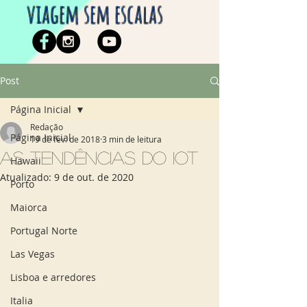
viagem sem escalas
Post
Página Inicial
Redação
Página Inicial
19 de fev. de 2018
3 min de leitura
As tendências do IoT
Hawaii
Atualizado:
9 de out. de 2020
Porto
Maiorca
Portugal Norte
Las Vegas
Lisboa e arredores
Italia