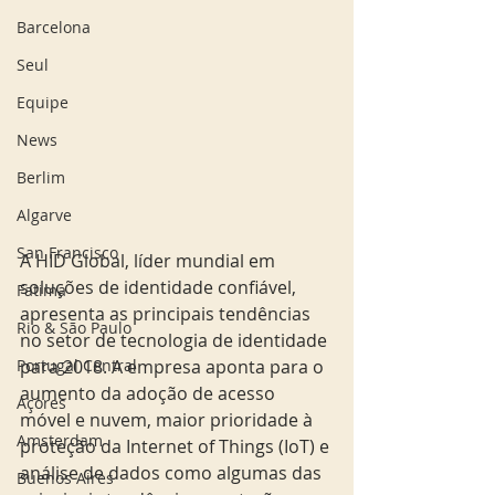
Barcelona
Seul
Equipe
News
Berlim
Algarve
San Francisco
A HID Global, líder mundial em 
soluções de identidade confiável, 
Fatima
apresenta as principais tendências 
Rio & São Paulo
no setor de tecnologia de identidade 
para 2018. A empresa aponta para o 
Portugal Central
aumento da adoção de acesso 
Açores
móvel e nuvem, maior prioridade à 
Amsterdam
proteção da Internet of Things (IoT) e 
análise de dados como algumas das 
Buenos Aires