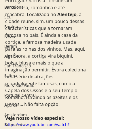
Portugal. Outros a consideram 
misteriosa, romântica e até 
Barcelona
macabra. Localizada no 
Alentejo
, a 
Seul
cidade reúne, sim, um pouco dessas 
Equipe
características que a tornaram 
famosa no país. É ainda a casa da 
News
cortiça, a famosa madeira usada 
Berlim
para as rolhas dos vinhos. Mas, aqui, 
em Évora, a cortiça vira biquini, 
Algarve
bolsa, blusa e mais o que a 
San Francisco
imaginação permitir. Évora coleciona 
Fatima
uma série de atrações 
mundialmente famosas, como a 
Rio & São Paulo
Capela dos Ossos e o seu Templo 
Portugal Central
Romano. Há ainda os azeites e os 
vinhos... Não falta opção! 
Açores
Amsterdam
Veja nosso vídeo especial: 
https://www.youtube.com/watch?
Buenos Aires