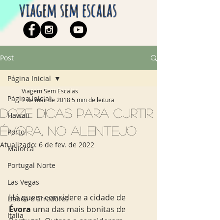
viagem sem escalas
Post
Página Inicial
Viagem Sem Escalas
Página Inicial
7 de mai. de 2018
5 min de leitura
Doze dicas para curtir
Hawaii
Évora, no Alentejo
Porto
Atualizado:
6 de fev. de 2022
Maiorca
Portugal Norte
Las Vegas
Há quem considere a cidade de 
Lisboa e arredores
Évora 
uma das mais bonitas de 
Italia