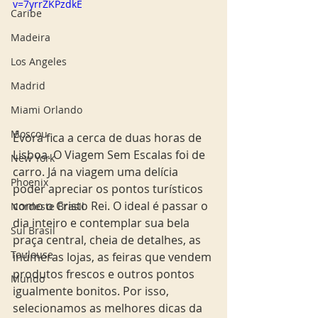
v=7yrrZKPzdkE
Caribe
Madeira
Los Angeles
Madrid
Miami Orlando
Moscou
Évora fica a cerca de duas horas de 
Lisboa. O Viagem Sem Escalas foi de 
New York
carro. Já na viagem uma delícia 
Phoenix
poder apreciar os pontos turísticos 
como o Cristo Rei. O ideal é passar o 
Nordeste Brasil
dia inteiro e contemplar sua bela 
Sul Brasil
praça central, cheia de detalhes, as 
Toulouse
inúmeras lojas, as feiras que vendem 
produtos frescos e outros pontos 
Mundo
igualmente bonitos. Por isso, 
selecionamos as melhores dicas da 