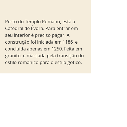
Perto do Templo Romano, está a 
Catedral de Évora. Para entrar em 
seu interior é preciso pagar. A 
construção foi iniciada em 1186  e 
concluída apenas em 1250. Feita em 
granito, é marcada pela transição do 
estilo românico para o estilo gótico.
9- Apreciando um vinho 
Um dica é parar o roteiro para fazer 
uma prova de vinho na Ervideira 
WineShop e provar as bebidas 
típicas da região.  
10- Cortiça