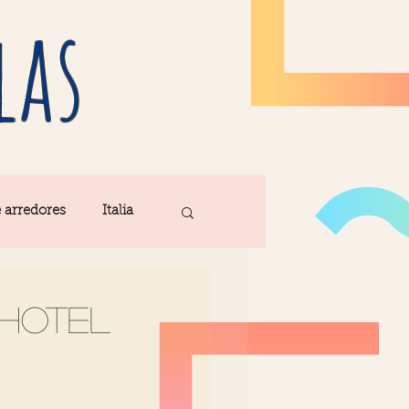
las
e arredores
Italia
Fatima
Hotel
ribe
Madeira