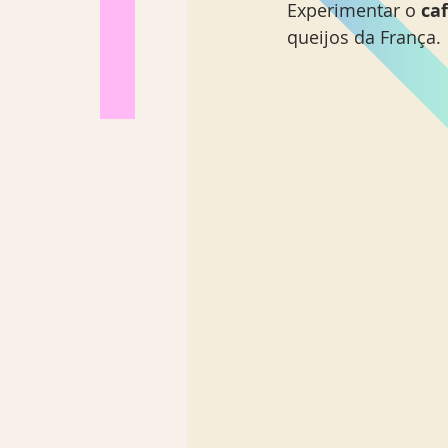
Experimentar o 
ca
Los Angeles
Madrid
queijos da França. 
Sul Brasil