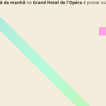
fé da manhã 
no 
Grand Hotel de l'Opéra
 é provar o
Miami Orlando
Moscou
New York
Phoenix