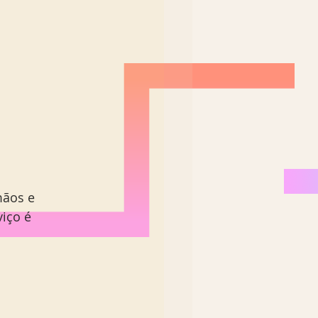
ãos e 
iço é 