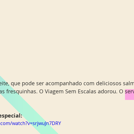
eite, que pode ser acompanhado com deliciosos salm
das fresquinhas. O Viagem Sem Escalas adorou. O serv
special: 
e.com/watch?v=srjwuJn7DRY