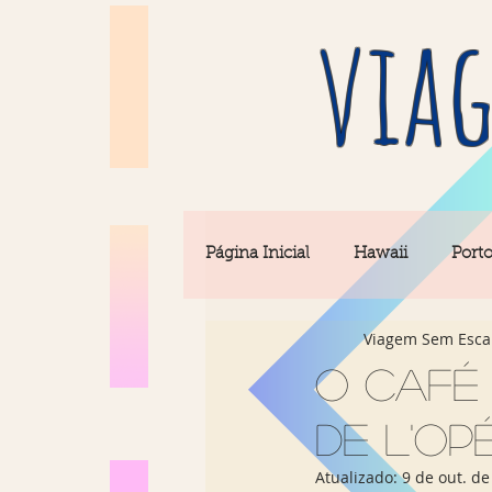
viag
Página Inicial
Hawaii
Port
Viagem Sem Esca
Barcelona
Seul
Equi
O café
de l'Op
Rio & São Paulo
Portugal 
Atualizado:
9 de out. de