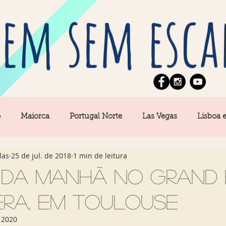
em sem esca
o
Maiorca
Portugal Norte
Las Vegas
Lisboa 
las
25 de jul. de 2018
1 min de leitura
pe
News
Berlim
Algarve
San Francisco
 da manhã no Grand 
éra, em Toulouse
Central
Açores
Amsterdam
Buenos Aires
Ca
 2020