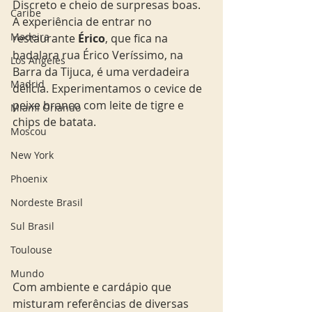
Discreto e cheio de surpresas boas. 
Caribe
A experiência de entrar no 
Madeira
restaurante 
Érico
, que fica na 
badalara rua Érico Veríssimo, na 
Los Angeles
Barra da Tijuca, é uma verdadeira 
Madrid
delícia. Experimentamos o cevice de 
peixe branco com leite de tigre e 
Miami Orlando
chips de batata. 
Moscou
New York
Phoenix
Nordeste Brasil
Sul Brasil
Toulouse
Mundo
Com ambiente e cardápio que 
misturam referências de diversas 