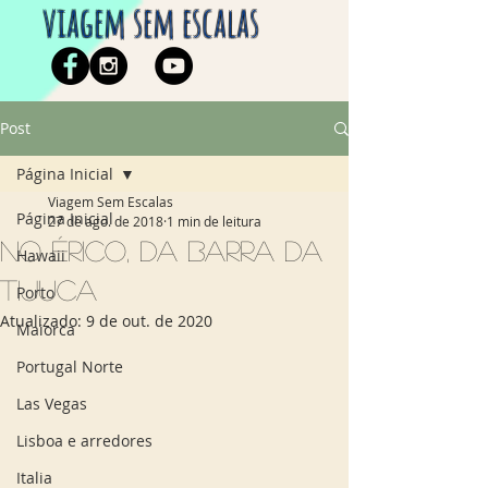
viagem sem escalas
Post
Página Inicial
Viagem Sem Escalas
Página Inicial
27 de ago. de 2018
1 min de leitura
No Érico, da Barra da
Hawaii
Tijuca
Porto
Atualizado:
9 de out. de 2020
Maiorca
Portugal Norte
Las Vegas
Lisboa e arredores
Italia