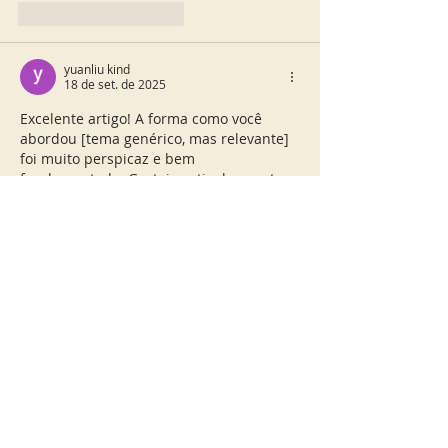
Curtir
Responder
yuanliu kind
18 de set. de 2025
Excelente artigo! A forma como você 
abordou [tema genérico, mas relevante] 
foi muito perspicaz e bem 
fundamentada. Gostei particularmente 
da maneira como conectou [ponto 
específico do artigo genérico] com [outro 
ponto específico do artigo genérico], 
oferecendo uma nova perspectiva sobre 
o assunto. É um tópico de grande 
importância e sua exploração enriquece 
a discussão. Para quem busca 
aprofundar ainda mais em estratégias 
para [palavra-chave genérica 
relacionada], recomendo dar uma 
olhada em 
melhores estratégias online
. 
Continuem com o ótimo trabalho!