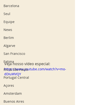
Barcelona
Seul
Equipe
News
Berlim
Algarve
San Francisco
Fatima
Veja nosso vídeo especial: 
https://www.youtube.com/watch?v=mo-
Rio & São Paulo
dDIuWVQY
Portugal Central
Açores
Amsterdam
Buenos Aires