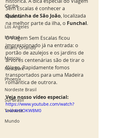
histórica. A dica especial do Viagem 
Caribe
Sem Escalas é conhecer a 
Quintinha de São João
, localizada 
Madeira
na melhor parte da ilha, o 
Funchal
. 
Los Angeles
Madrid
O Viagem Sem Escalas ficou 
impressionado já na entrada: o 
Miami Orlando
portão de azulejos e os jardins de 
Moscou
árvores centenárias são de tirar o 
fôlego. Rapidamente fomos 
New York
transportados para uma Madeira 
Phoenix
romântica de outrora. 
Nordeste Brasil
Veja nosso vídeo especial: 
Sul Brasil
https://www.youtube.com/watch?
Toulouse
v=kr4H9OKW8M0
Mundo