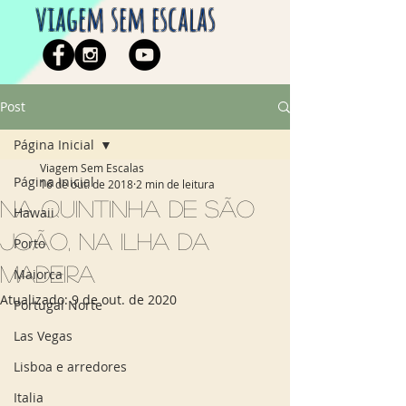
viagem sem escalas
Post
Página Inicial
Viagem Sem Escalas
Página Inicial
16 de out. de 2018
2 min de leitura
Na Quintinha de São
Hawaii
João, na Ilha da
Porto
Madeira
Maiorca
Atualizado:
9 de out. de 2020
Portugal Norte
Las Vegas
Lisboa e arredores
Italia