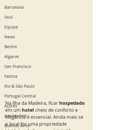
Barcelona
Seul
Equipe
News
Berlim
Algarve
San Francisco
Fatima
Rio & São Paulo
Portugal Central
Na Ilha da Madeira, ficar
 hospedado
Açores
em um 
hotel 
cheio de conforto e 
Amsterdam
elegância é essencial. Ainda mais se 
o local for uma propriedade 
Buenos Aires