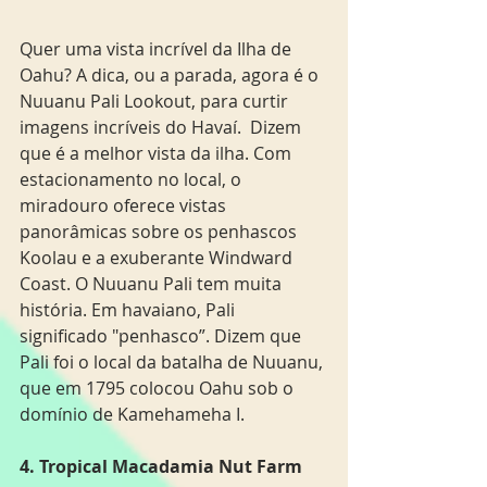
Quer uma vista incrível da Ilha de 
Oahu? A dica, ou a parada, agora é o 
Nuuanu Pali Lookout, para curtir 
imagens incríveis do Havaí.  Dizem 
que é a melhor vista da ilha. Com 
estacionamento no local, o 
miradouro oferece vistas 
panorâmicas sobre os penhascos 
Koolau e a exuberante Windward 
Coast. O Nuuanu Pali tem muita 
história. Em havaiano, Pali 
significado "penhasco”. Dizem que 
Pali foi o local da batalha de Nuuanu, 
que em 1795 colocou Oahu sob o 
domínio de Kamehameha I.
4. Tropical Macadamia Nut Farm 