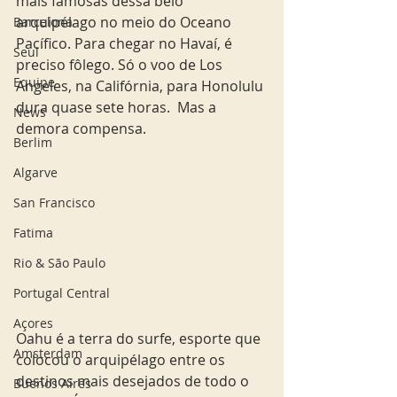
mais famosas dessa belo 
arquipélago no meio do Oceano 
Barcelona
Pacífico. Para chegar no Havaí, é 
Seul
preciso fôlego. Só o voo de Los 
Equipe
Angeles, na Califórnia, para Honolulu 
dura quase sete horas.  Mas a 
News
demora compensa. 
Berlim
Algarve
San Francisco
Fatima
Rio & São Paulo
Portugal Central
Açores
Oahu é a terra do surfe, esporte que 
Amsterdam
colocou o arquipélago entre os 
destinos mais desejados de todo o 
Buenos Aires