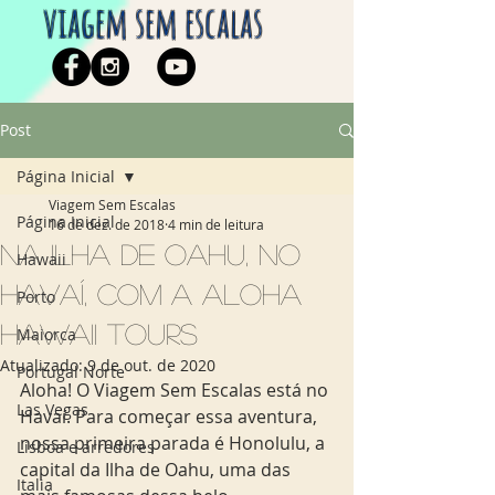
viagem sem escalas
Post
Página Inicial
Viagem Sem Escalas
Página Inicial
16 de dez. de 2018
4 min de leitura
Na Ilha de Oahu, no
Hawaii
Havaí, com a Aloha
Porto
Hawaii Tours
Maiorca
Atualizado:
9 de out. de 2020
Portugal Norte
Aloha! O Viagem Sem Escalas está no 
Las Vegas
Havaí. Para começar essa aventura, 
nossa primeira parada é Honolulu, a 
Lisboa e arredores
capital da Ilha de Oahu, uma das 
Italia