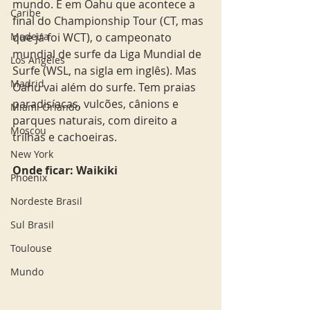
mundo. É em Oahu que acontece a 
Caribe
final do Championship Tour (CT, mas 
Madeira
que já foi WCT), o campeonato 
mundial de surfe da Liga Mundial de 
Los Angeles
Surfe (WSL, na sigla em inglês). Mas 
Madrid
Oahu vai além do surfe. Tem praias 
paradisíacas, vulcões, cânions e 
Miami Orlando
parques naturais, com direito a 
Moscou
trilhas e cachoeiras.
New York
Onde ficar: Waikiki 
Phoenix
Nordeste Brasil
Sul Brasil
Toulouse
Mundo