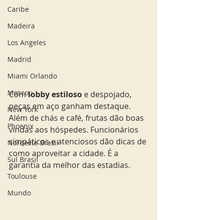
Caribe
Madeira
Los Angeles
Madrid
Miami Orlando
Moscou
Com 
lobby estiloso
 e despojado, 
peças em aço ganham destaque. 
New York
Além de chás e café, frutas dão boas 
Phoenix
vindas aos hóspedes. Funcionários 
simpáticos e atenciosos dão dicas de 
Nordeste Brasil
como aproveitar a cidade. É a 
Sul Brasil
garantia da melhor das estadias.  
Toulouse
Mundo