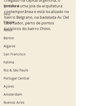
chegado na capital argentina, o 
prédio é uma joia da arquitetura 
Barcelona
contemporânea e está localizado no 
Seul
bairro Belgrano, na badalada Av. Del 
Equipe
Libertador, perto de pontos 
turísticos do bairro Chino.  
News
Berlim
Algarve
San Francisco
Fatima
Rio & São Paulo
Portugal Central
Açores
Amsterdam
Buenos Aires