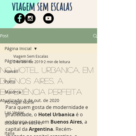
viagem sem escalas
Post
Página Inicial
Viagem Sem Escalas
Página Inicial
2 de abr. de 2019
2 min de leitura
No Hotel Urbanica, em
Hawaii
Buenos Aires, a
Porto
experiência perfeita
Maiorca
Atualizado:
9 de out. de 2020
Portugal Norte
Para quem gosta de modernidade e 
Las Vegas
praticidade, o 
Hotel Urbanica
 é o 
endereço certo em 
Buenos Aires
, a 
Lisboa e arredores
capital da
 Argentina
. Recém-
Italia