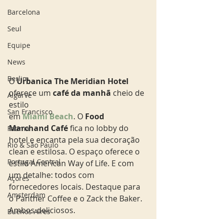
Barcelona
Seul
Equipe
News
Berlim
O 
Urbanica The Meridian Hotel 
oferece um 
café da manhã
 cheio de 
Algarve
estilo 
San Francisco
em 
Miami Beach
. O 
Food 
Marchand Café
 fica no lobby do 
Fatima
hotel e encanta pela sua decoração 
Rio & São Paulo
clean e estilosa. O espaço oferece o 
Portugal Central
estilo American Way of Life. E com 
um detalhe: todos com 
Açores
fornecedores locais. Destaque para 
Amsterdam
o Panther Coffee e o Zack the Baker. 
Ambos deliciosos.  
Buenos Aires