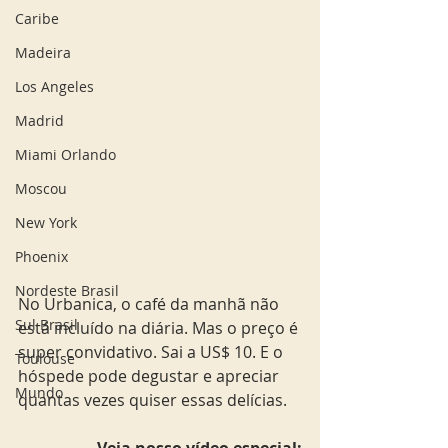
Caribe
Madeira
Los Angeles
Madrid
Miami Orlando
Moscou
New York
Phoenix
Nordeste Brasil
No Urbanica, o café da manhã não 
Sul Brasil
está incluído na diária. Mas o preço é 
super convidativo. Sai a US$ 10. E o 
Toulouse
hóspede pode degustar e apreciar 
Mundo
quantas vezes quiser essas delícias. 
Veja nosso vídeo especial: