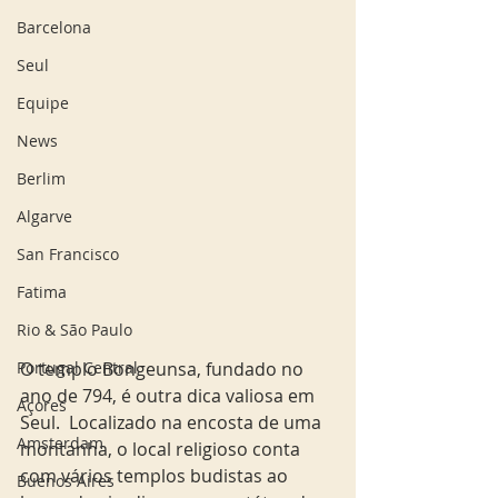
Barcelona
Seul
Equipe
News
Berlim
Algarve
San Francisco
Fatima
Rio & São Paulo
O templo Bongeunsa, fundado no 
Portugal Central
ano de 794, é outra dica valiosa em 
Açores
Seul.  Localizado na encosta de uma 
Amsterdam
montanha, o local religioso conta 
com vários templos budistas ao 
Buenos Aires