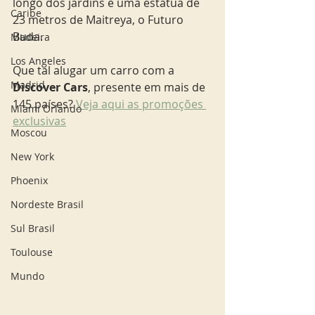
longo dos jardins e uma estátua de 
Caribe
23 metros de Maitreya, o Futuro 
Buda. 
Madeira
Los Angeles
Que tal alugar um carro com a 
Madrid
Discover Cars
, presente em mais de 
145 países? 
Veja aqui as promoções 
Miami Orlando
exclusivas
Moscou
New York
Phoenix
Nordeste Brasil
Sul Brasil
Toulouse
Mundo