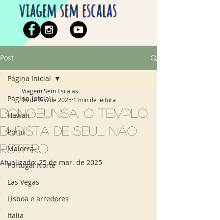
viagem sem escalas
Post
Página Inicial
Viagem Sem Escalas
Página Inicial
16 de fev. de 2025
1 min de leitura
Bongeunsa, o templo
Hawaii
budista de Seul não
Porto
roteiro
Maiorca
Atualizado:
25 de mar. de 2025
Portugal Norte
Las Vegas
Lisboa e arredores
Italia