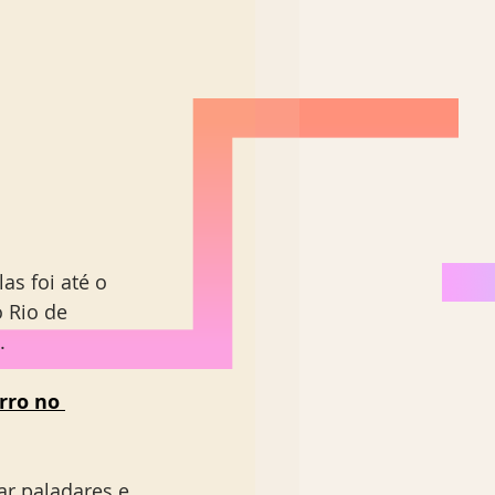
s foi até o 
o Rio de 
. 
rro no 
ar paladares e 