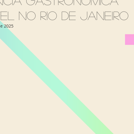
ência gastronômica
Miami Orlando
Moscou
New York
Phoenix
vel no Rio de Janeiro
de 2025