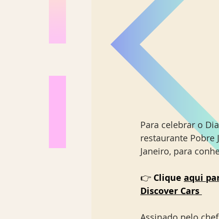
Para celebrar o Di
restaurante Pobre J
Janeiro, para conh
👉 
Clique 
aqui pa
Discover Cars
Assinado pelo chef