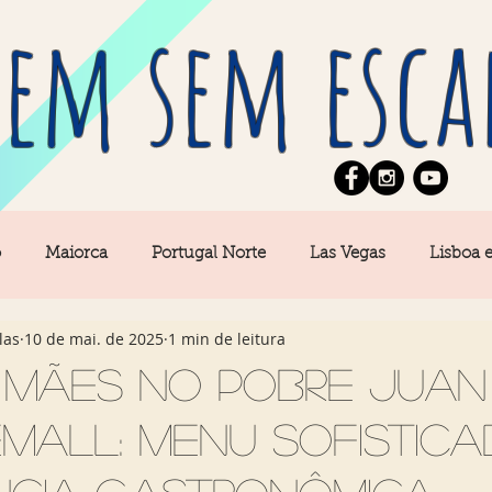
em sem esca
o
Maiorca
Portugal Norte
Las Vegas
Lisboa 
las
10 de mai. de 2025
1 min de leitura
pe
News
Berlim
Algarve
San Francisco
s Mães no Pobre Juan
Mall: menu sofistica
Central
Açores
Amsterdam
Buenos Aires
Ca