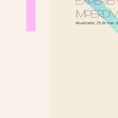
experi
Los Angeles
Madrid
imperdí
Atualizado:
29 de mai. 
Sul Brasil