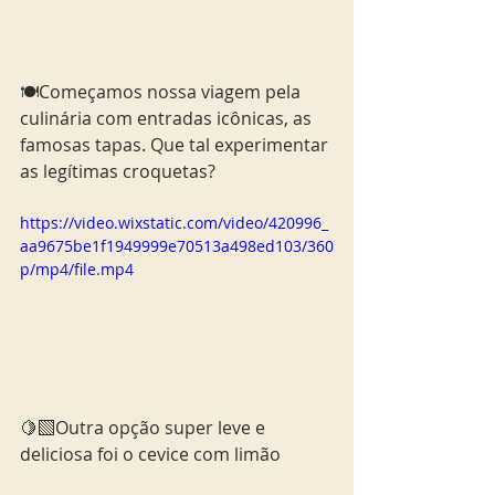
🍽️Começamos nossa viagem pela 
culinária com entradas icônicas, as 
famosas tapas. Que tal experimentar 
as legítimas croquetas?
https://video.wixstatic.com/video/420996_
aa9675be1f1949999e70513a498ed103/360
p/mp4/file.mp4
🍋‍🟩Outra opção super leve e 
deliciosa foi o cevice com limão