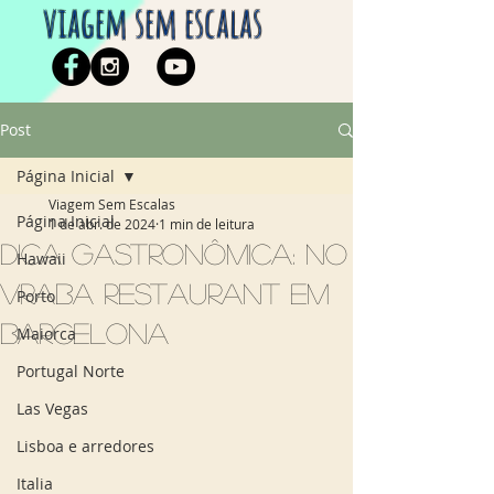
viagem sem escalas
Post
Página Inicial
Viagem Sem Escalas
Página Inicial
1 de abr. de 2024
1 min de leitura
Dica gastronômica: No
Hawaii
Vraba Restaurant em
Porto
Barcelona
Maiorca
Portugal Norte
Las Vegas
Lisboa e arredores
Italia