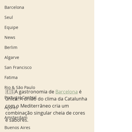
Barcelona
Seul
Equipe
News
Berlim
Algarve
San Francisco
Fatima
Rio & São Paulo
🇪🇸A gastronomia de 
Barcelona
 é 
Portugal Central
única. A união do clima da Catalunha 
com o Mediterrâneo cria um 
Açores
combinação singular cheia de cores 
Amsterdam
e sabores.
Buenos Aires