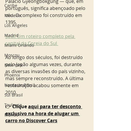
Palácio Gyeongbokgung — que, em 
Caribe
português, significa abençoado pelo 
céu. O complexo foi construído em 
Madeira
1395. 
Los Angeles
Madrid
Seul: Um roteiro completo pela 
capital da Coreia do Sul 
Miami Orlando
Moscou
Ao longo dos séculos, foi destruído 
pelo Japão algumas vezes, durante 
New York
as diversas invasões do país vizinho, 
Phoenix
mas sempre reconstruído. A última 
restauração acabou somente em 
Nordeste Brasil
2010.
Sul Brasil
Toulouse
👉 
Clique 
aqui para ter desconto 
exclusivo na hora de alugar um 
Mundo
carro no Discover Cars