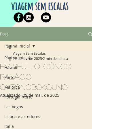
viagem sem escalas
Post
Página Inicial
Viagem Sem Escalas
Página Inicial
16 de fev. de 2025
2 min de leitura
Em Seul, o icônico
Hawaii
Palácio
Porto
Gyeongbokgung
Maiorca
Atualizado:
29 de mai. de 2025
Portugal Norte
Las Vegas
Lisboa e arredores
Italia