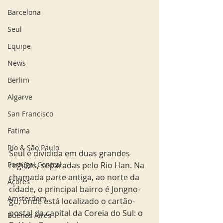
Barcelona
Seul
Equipe
News
Berlim
Algarve
San Francisco
Fatima
Rio & São Paulo
Seul é dividida em duas grandes 
regiões, separadas pelo Rio Han. Na 
Portugal Central
chamada parte antiga, ao norte da 
Açores
cidade, o principal bairro é Jongno-
Amsterdam
gu, onde está localizado o cartão-
postal da capital da Coreia do Sul: o 
Buenos Aires