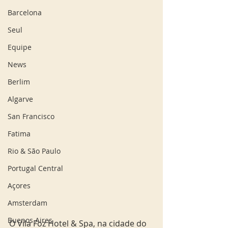
Barcelona
Seul
Equipe
News
Berlim
Algarve
San Francisco
Fatima
Rio & São Paulo
Portugal Central
Açores
Amsterdam
Buenos Aires
O Vila Foz Hotel & Spa, na cidade do 