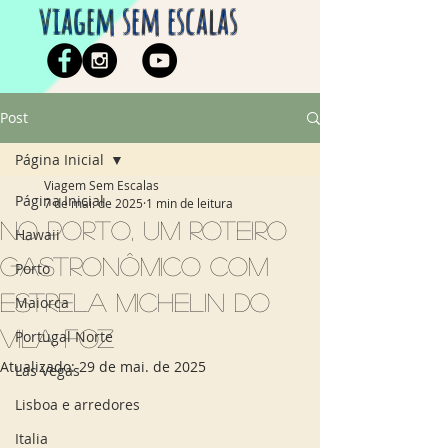
viagem sem escalas
Post
Página Inicial
Viagem Sem Escalas
Página Inicial
7 de mai. de 2025
1 min de leitura
No Porto, um roteiro
Hawaii
gastronômico com
Porto
estrela Michelin do
Maiorca
Vila Foz
Portugal Norte
Atualizado:
29 de mai. de 2025
Las Vegas
Lisboa e arredores
Italia