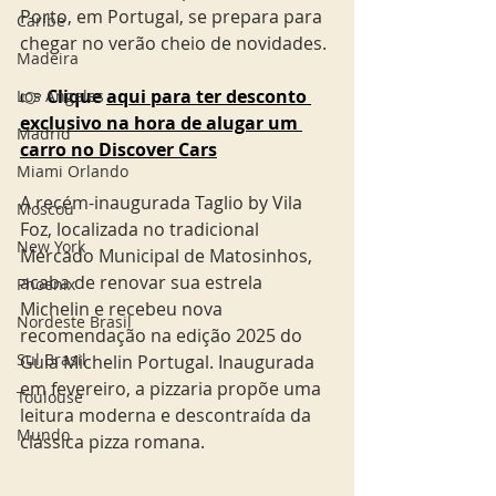
Porto, em Portugal, se prepara para 
Caribe
chegar no verão cheio de novidades. 
Madeira
👉 
Clique 
aqui para ter desconto 
Los Angeles
exclusivo na hora de alugar um 
Madrid
carro no Discover Cars
Miami Orlando
A recém-inaugurada Taglio by Vila 
Moscou
Foz, localizada no tradicional 
New York
Mercado Municipal de Matosinhos, 
acaba de renovar sua estrela 
Phoenix
Michelin e recebeu nova 
Nordeste Brasil
recomendação na edição 2025 do 
Sul Brasil
Guia Michelin Portugal. Inaugurada 
em fevereiro, a pizzaria propõe uma 
Toulouse
leitura moderna e descontraída da 
Mundo
clássica pizza romana.