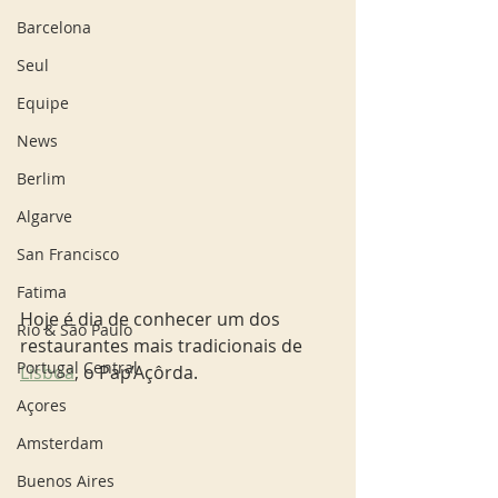
Barcelona
Seul
Equipe
News
Berlim
Algarve
San Francisco
Fatima
Hoje é dia de conhecer um dos 
Rio & São Paulo
restaurantes mais tradicionais de 
Portugal Central
Lisboa
, o Pap’Açôrda.
Açores
Amsterdam
Buenos Aires