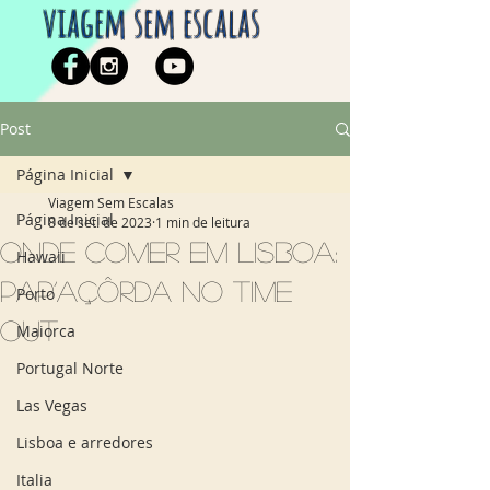
viagem sem escalas
Post
Página Inicial
Viagem Sem Escalas
Página Inicial
8 de set. de 2023
1 min de leitura
Onde comer em Lisboa:
Hawaii
Pap’Açôrda no Time
Porto
Out
Maiorca
Portugal Norte
Las Vegas
Lisboa e arredores
Italia