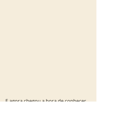
E agora chegou a hora de conhecer 
o prato que dá nome ao 
restaurante:  A
Açôrda - um purê de pão alentejano 
com alho, coentro e azeite recheado 