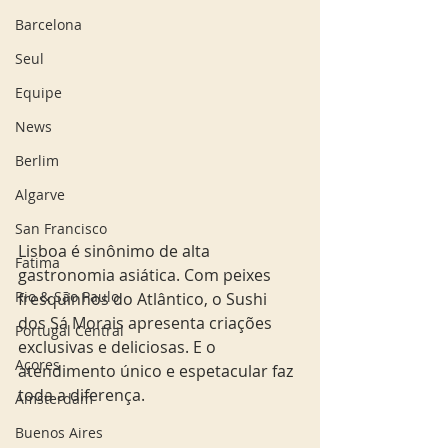
Barcelona
Seul
Equipe
News
Berlim
Algarve
San Francisco
Lisboa é sinônimo de alta 
Fatima
gastronomia asiática. Com peixes 
Rio & São Paulo
fresquinhos do Atlântico, o Sushi 
dos Sá Morais apresenta criações 
Portugal Central
exclusivas e deliciosas. E o 
Açores
atendimento único e espetacular faz 
toda a diferença.
Amsterdam
Buenos Aires