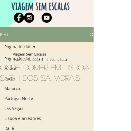
viagem sem escalas
Post
Página Inicial
Viagem Sem Escalas
Página Inicial
4 de set. de 2023
1 min de leitura
Onde comer em Lisboa:
Hawaii
Sushi dos Sá Morais
Porto
Maiorca
Portugal Norte
Las Vegas
Lisboa e arredores
Italia