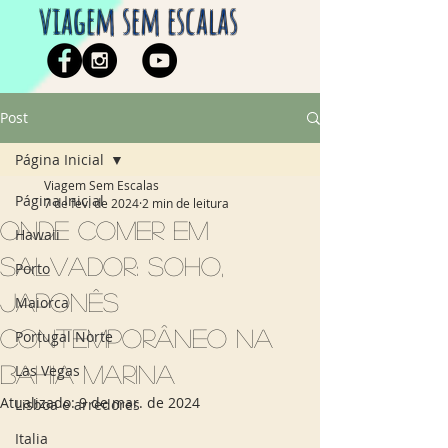
viagem sem escalas
Post
Página Inicial
Viagem Sem Escalas
Página Inicial
7 de fev. de 2024
2 min de leitura
Onde comer em
Hawaii
Salvador: Soho,
Porto
japonês
Maiorca
contemporâneo na
Portugal Norte
Bahia Marina
Las Vegas
Atualizado:
9 de mar. de 2024
Lisboa e arredores
Italia