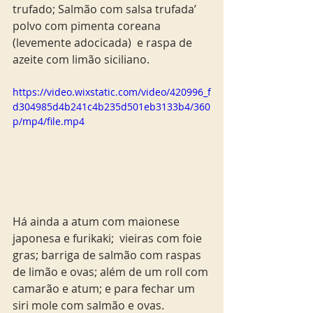
trufado; Salmão com salsa trufada’ 
polvo com pimenta coreana 
(levemente adocicada)  e raspa de 
azeite com limão siciliano.
https://video.wixstatic.com/video/420996_f
d304985d4b241c4b235d501eb3133b4/360
p/mp4/file.mp4
Há ainda a atum com maionese 
japonesa e furikaki;  vieiras com foie 
gras; barriga de salmão com raspas 
de limão e ovas; além de um roll com 
camarão e atum; e para fechar um 
siri mole com salmão e ovas.