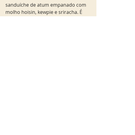
sanduíche de atum empanado com 
molho hoisin, kewpie e sriracha. É 
uma supresa deliciosa que encanta e 
surpreende.