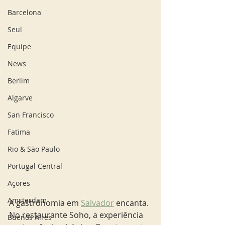
Barcelona
Seul
Equipe
News
Berlim
Algarve
San Francisco
Fatima
Rio & São Paulo
Portugal Central
Açores
Amsterdam
A gastronomia em 
Salvador
 encanta. 
No restaurante Soho, a experiência 
Buenos Aires