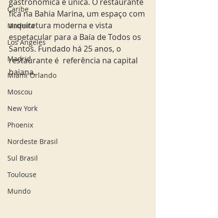
gastronômica é única. O restaurante 
Caribe
fica na Bahia Marina, um espaço com 
arquitetura moderna e vista 
Madeira
espetacular para a Baía de Todos os 
Los Angeles
Santos. Fundado há 25 anos, o 
Madrid
restaurante é  referência na capital 
baiana.
Miami Orlando
Moscou
New York
Phoenix
Nordeste Brasil
Sul Brasil
Toulouse
Mundo