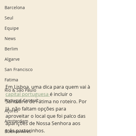
Barcelona
Seul
Equipe
News
Berlim
Algarve
San Francisco
Fatima
Em Lisboa, uma dica para quem vai à 
Rio & São Paulo
capital portuguesa 
é incluir o 
Portugal Central
Santuário de Fátima no roteiro. Por 
lá, não faltam opções para 
Açores
aproveitar o local que foi palco das 
Amsterdam
aparições de Nossa Senhora aos 
três pastorinhos.
Buenos Aires