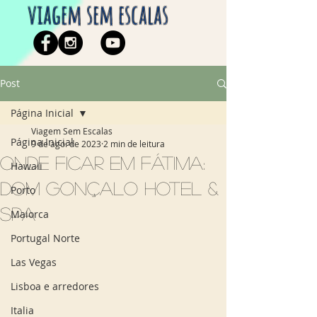
viagem sem escalas
Post
Página Inicial
Viagem Sem Escalas
Página Inicial
9 de ago. de 2023
2 min de leitura
Onde ficar em Fátima:
Hawaii
Dom Gonçalo Hotel &
Porto
Spa
Maiorca
Portugal Norte
Las Vegas
Lisboa e arredores
Italia